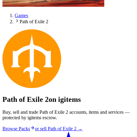
Games
Path of Exile 2
Path of Exile 2
on igitems
Buy, sell and trade Path of Exile 2 accounts, items and services —
protected by igitems escrow.
Browse Packs
or sell
Path of Exile 2
→