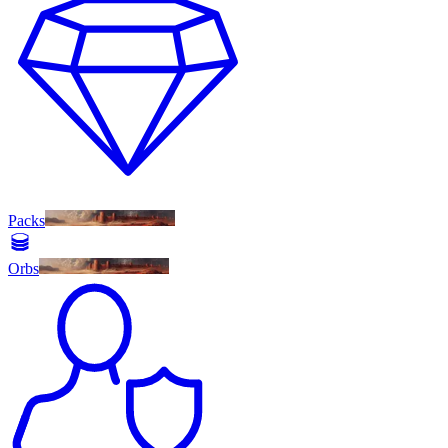
Packs
Orbs