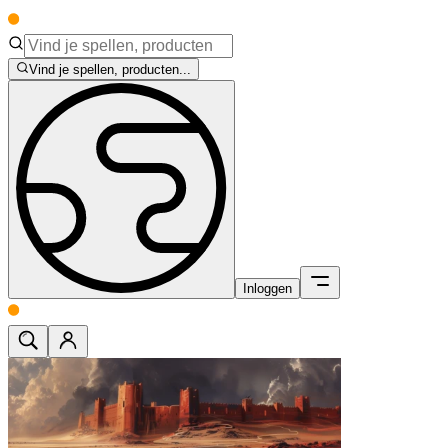
Vind je spellen, producten...
Inloggen