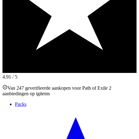
4.91
/ 5
Van 247 geverifieerde aankopen voor Path of Exile 2
aanbiedingen op igitems
Packs