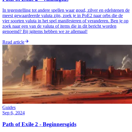
In tegenstelling tot andere spellen waar goud, zilver en edelstenen de
meest gewaardeerde valuta zijn, zoek je in PoE2 naar orbs die de
vier soorten valuta in het spel manifesteren of veranderen. Ben je op
zoek naar een van de valuta of items die in dit bericht worden
genoemd? Bij igitems hebben we ze allemaal!
Read article
Guides
Sep 6, 2024
Path of Exile 2 - Beginnersgids