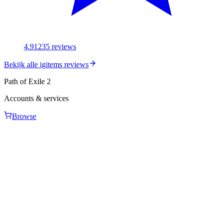
4.91
235
reviews
Bekijk alle igitems reviews
Path of Exile 2
Accounts & services
Browse