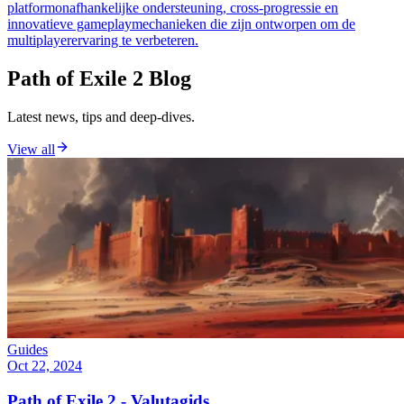
platformonafhankelijke ondersteuning, cross-progressie en
innovatieve gameplaymechanieken die zijn ontworpen om de
multiplayerervaring te verbeteren.
Path of Exile 2 Blog
Latest news, tips and deep-dives.
View all
Guides
Oct 22, 2024
Path of Exile 2 - Valutagids