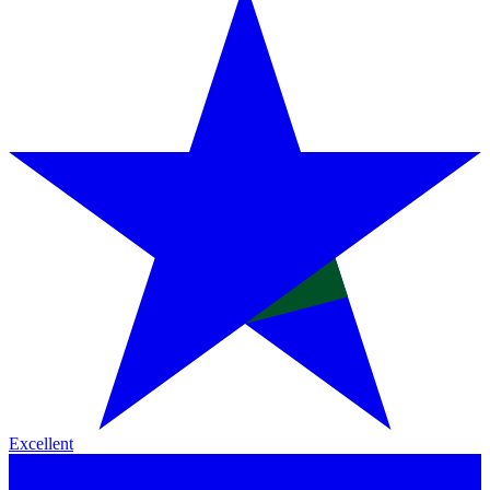
Excellent