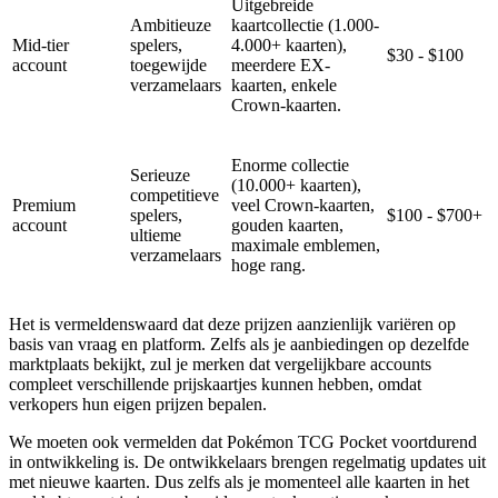
Uitgebreide
Ambitieuze
kaartcollectie (1.000-
Mid-tier
spelers,
4.000+ kaarten),
$30 - $100
account
toegewijde
meerdere EX-
verzamelaars
kaarten, enkele
Crown-kaarten.
Enorme collectie
Serieuze
(10.000+ kaarten),
competitieve
Premium
veel Crown-kaarten,
spelers,
$100 - $700+
account
gouden kaarten,
ultieme
maximale emblemen,
verzamelaars
hoge rang.
Het is vermeldenswaard dat deze prijzen aanzienlijk variëren op
basis van vraag en platform. Zelfs als je aanbiedingen op dezelfde
marktplaats bekijkt, zul je merken dat vergelijkbare accounts
compleet verschillende prijskaartjes kunnen hebben, omdat
verkopers hun eigen prijzen bepalen.
We moeten ook vermelden dat Pokémon TCG Pocket voortdurend
in ontwikkeling is. De ontwikkelaars brengen regelmatig updates uit
met nieuwe kaarten. Dus zelfs als je momenteel alle kaarten in het