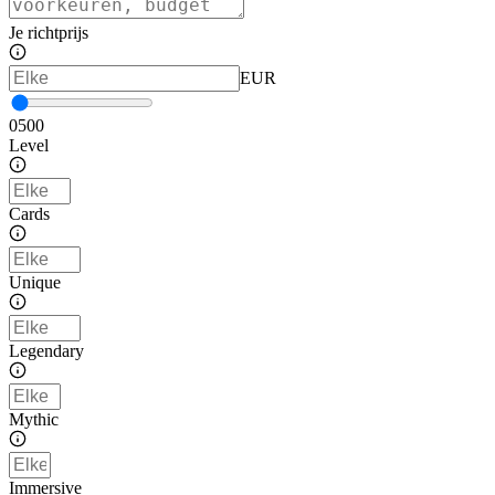
Je richtprijs
EUR
0
500
Level
Cards
Unique
Legendary
Mythic
Immersive