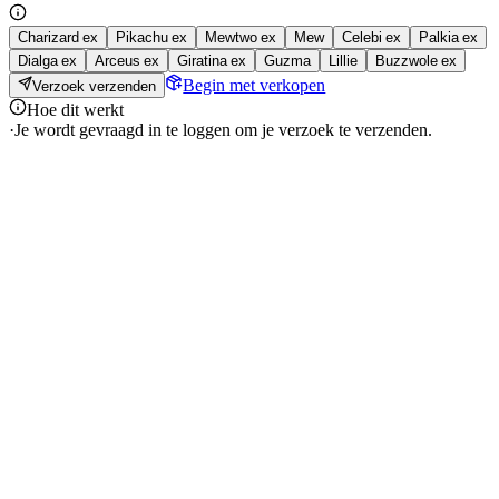
Charizard ex
Pikachu ex
Mewtwo ex
Mew
Celebi ex
Palkia ex
Dialga ex
Arceus ex
Giratina ex
Guzma
Lillie
Buzzwole ex
Begin met verkopen
Verzoek verzenden
Hoe dit werkt
·
Je wordt gevraagd in te loggen om je verzoek te verzenden.