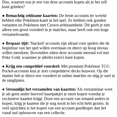
Dus, waarom zou je een van deze accounts kopen als je het zelf
kunt grinden?
●
Bemachtig zeldzame kaarten:
De beste accounts ter wereld
hebben elke Pokémon-kaart in het spel. Ze hebben ook gouden
varianten en Pokémon met Crown-zeldzaamheid. Dit geeft je niet
alleen een groot voordeel in je matches, maar heeft ook een hoge
verzamelwaarde.
●
Bespaar tijd:
'Stacked' accounts zijn ideaal voor spelers die de
beginfase van het spel willen overslaan en direct op hoog niveau
willen meedoen. Bovendien zitten deze accounts meestal vol met
Poke Gold, waarmee je allerlei extra's kunt kopen.
●
Krijg een competitief voordeel:
Met premium Pokémon TCG
Pocket-accounts kun je zeer competitieve decks bouwen. Op die
manier heb je direct een voordeel in online matches en stijg je snel in
de ranglijsten.
●
Stroomlijn het verzamelen van kaarten:
Als verzamelaar weet
je als geen ander hoeveel kaartpakjes je moet kopen voordat je
exclusieve kaarten krijgt. Door een account van iemand anders te
kopen, krijg je kaarten die je nog nooit in het echt hebt gezien. In
veel opzichten is het kopen van een account goedkoper dan het
vanaf nul opbouwen van een collectie.