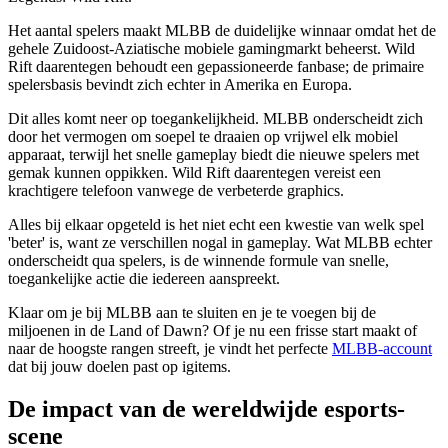
Het aantal spelers maakt MLBB de duidelijke winnaar omdat het de
gehele Zuidoost-Aziatische mobiele gamingmarkt beheerst. Wild
Rift daarentegen behoudt een gepassioneerde fanbase; de primaire
spelersbasis bevindt zich echter in Amerika en Europa.
Dit alles komt neer op toegankelijkheid. MLBB onderscheidt zich
door het vermogen om soepel te draaien op vrijwel elk mobiel
apparaat, terwijl het snelle gameplay biedt die nieuwe spelers met
gemak kunnen oppikken. Wild Rift daarentegen vereist een
krachtigere telefoon vanwege de verbeterde graphics.
Alles bij elkaar opgeteld is het niet echt een kwestie van welk spel
'beter' is, want ze verschillen nogal in gameplay. Wat MLBB echter
onderscheidt qua spelers, is de winnende formule van snelle,
toegankelijke actie die iedereen aanspreekt.
Klaar om je bij MLBB aan te sluiten en je te voegen bij de
miljoenen in de Land of Dawn? Of je nu een frisse start maakt of
naar de hoogste rangen streeft, je vindt het perfecte
MLBB-account
dat bij jouw doelen past op igitems.
De impact van de wereldwijde esports-
scene