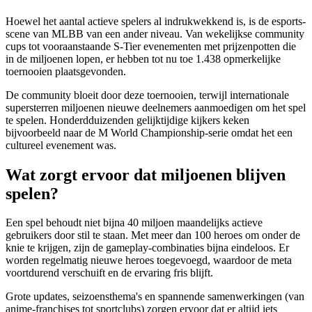
Hoewel het aantal actieve spelers al indrukwekkend is, is de esports-
scene van MLBB van een ander niveau. Van wekelijkse community
cups tot vooraanstaande S-Tier evenementen met prijzenpotten die
in de miljoenen lopen, er hebben tot nu toe 1.438 opmerkelijke
toernooien plaatsgevonden.
De community bloeit door deze toernooien, terwijl internationale
supersterren miljoenen nieuwe deelnemers aanmoedigen om het spel
te spelen. Honderdduizenden gelijktijdige kijkers keken
bijvoorbeeld naar de M World Championship-serie omdat het een
cultureel evenement was.
Wat zorgt ervoor dat miljoenen blijven
spelen?
Een spel behoudt niet bijna 40 miljoen maandelijks actieve
gebruikers door stil te staan. Met meer dan 100 heroes om onder de
knie te krijgen, zijn de gameplay-combinaties bijna eindeloos. Er
worden regelmatig nieuwe heroes toegevoegd, waardoor de meta
voortdurend verschuift en de ervaring fris blijft.
Grote updates, seizoensthema's en spannende samenwerkingen (van
anime-franchises tot sportclubs) zorgen ervoor dat er altijd iets