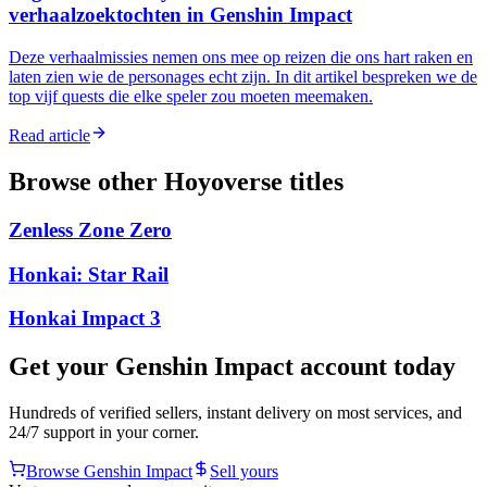
verhaalzoektochten in Genshin Impact
Deze verhaalmissies nemen ons mee op reizen die ons hart raken en
laten zien wie de personages echt zijn. In dit artikel bespreken we de
top vijf quests die elke speler zou moeten meemaken.
Read article
Browse other
Hoyoverse
titles
Zenless Zone Zero
Honkai: Star Rail
Honkai Impact 3
Get your
Genshin Impact
account today
Hundreds of verified sellers, instant delivery on most services, and
24/7 support in your corner.
Browse
Genshin Impact
Sell yours