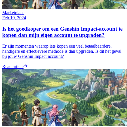
Marketplace
Feb 10, 2024
Is het goedkoper om een Genshin Impact-account te
kopen dan mijn eigen account te upgraden?
Er zijn momenten waarop iets kopen een veel betaalbaardere,
handigere en effectievere methode is dan upgraden. Is dit het geval
bij jouw Genshin Impact-account?
Read article