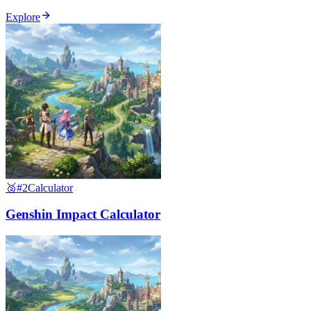
Explore
🥈
#2
Calculator
Genshin Impact Calculator