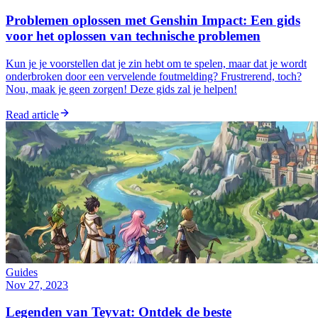
Problemen oplossen met Genshin Impact: Een gids
voor het oplossen van technische problemen
Kun je je voorstellen dat je zin hebt om te spelen, maar dat je wordt
onderbroken door een vervelende foutmelding? Frustrerend, toch?
Nou, maak je geen zorgen! Deze gids zal je helpen!
Read article
Guides
Nov 27, 2023
Legenden van Teyvat: Ontdek de beste