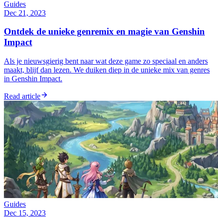
Guides
Dec 21, 2023
Ontdek de unieke genremix en magie van Genshin
Impact
Als je nieuwsgierig bent naar wat deze game zo speciaal en anders
maakt, blijf dan lezen. We duiken diep in de unieke mix van genres
in Genshin Impact.
Read article
Guides
Dec 15, 2023