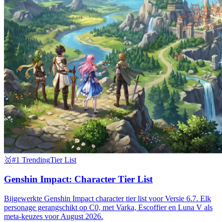
🥇
#1 Trending
Tier List
Genshin Impact: Character Tier List
Bijgewerkte Genshin Impact character tier list voor Versie 6.7. Elk
personage gerangschikt op C0, met Varka, Escoffier en Luna V als
meta-keuzes voor August 2026.