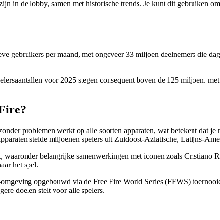
f zijn in de lobby, samen met historische trends. Je kunt dit gebruiken 
ieve gebruikers per maand, met ongeveer 33 miljoen deelnemers die dagel
 spelersaantallen voor 2025 stegen consequent boven de 125 miljoen, m
 Fire?
nder problemen werkt op alle soorten apparaten, wat betekent dat je n
apparaten stelde miljoenen spelers uit Zuidoost-Aziatische, Latijns-Am
, waaronder belangrijke samenwerkingen met iconen zoals Cristiano R
aar het spel.
ng-omgeving opgebouwd via de Free Fire World Series (FFWS) toernooi
ere doelen stelt voor alle spelers.