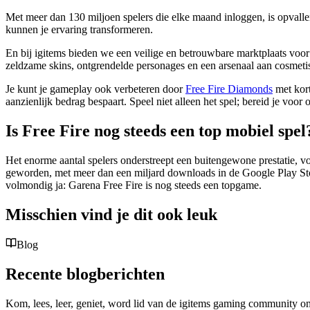
Met meer dan 130 miljoen spelers die elke maand inloggen, is opvallen
kunnen je ervaring transformeren.
En bij igitems bieden we een veilige en betrouwbare marktplaats voor
zeldzame skins, ontgrendelde personages en een arsenaal aan cosmetisch
Je kunt je gameplay ook verbeteren door
Free Fire Diamonds
met kort
aanzienlijk bedrag bespaart. Speel niet alleen het spel; bereid je voo
Is Free Fire nog steeds een top mobiel spel
Het enorme aantal spelers onderstreept een buitengewone prestatie, v
geworden, met meer dan een miljard downloads in de Google Play Store 
volmondig ja: Garena Free Fire is nog steeds een topgame.
Misschien vind je dit ook leuk
Blog
Recente blogberichten
Kom, lees, leer, geniet, word lid van de igitems gaming community om