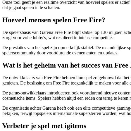
Onze tool geeft je een realtime overzicht van hoeveel spelers er actie
dat je gaat spelen in te schatten.
Hoeveel mensen spelen Free Fire?
De spelersbasis van Garena Free Fire blijft stabiel op 130 miljoen act
zorgt voor volle lobby's, wat resulteert in intense competitie.
De prestaties van het spel zijn opmerkelijk stabiel. De maandelijkse
spelerscommunity door voortdurende evenementen en updates.
Wat is het geheim van het succes van Free
De ontwikkelaars van Free Fire hebben hun spel zo gebouwd dat het zo
genieten. De beslissing om Free Fire toegankelijk te maken voor alle 
De game-ontwikkelaars introduceren ook voortdurend nieuwe content
cosmetische items. Spelers hebben altijd een reden om terug te keren n
De organisatie achter Garena heeft ook een elite competitieve gami
bekijken, terwijl topspelers internationale supersterren worden, wat hog
Verbeter je spel met igitems