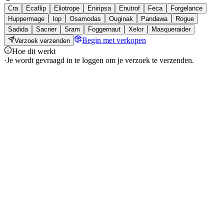
Cra
Ecaflip
Eliotrope
Eniripsa
Enutrof
Feca
Forgelance
Huppermage
Iop
Osamodas
Ouginak
Pandawa
Rogue
Sadida
Sacrier
Sram
Foggernaut
Xelor
Masqueraider
Begin met verkopen
Verzoek verzenden
Hoe dit werkt
·
Je wordt gevraagd in te loggen om je verzoek te verzenden.