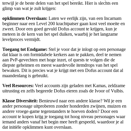
terwijl je de beste delen van het spel bereikt. Hier is slechts een
glimp van wat je zult krijgen:
opklimmen Overslaan:
Laten we eerlijk zijn, van een Incarnam
beginner naar een Level 200 krachtpatser gaan kost veel moeite en
zweet. Door een goed gevuld Dofus account te krijgen, kun je
meteen in de kern van het spel duiken, waarbij je het langzame
levelproces vermijdt.
Toegang tot Endgame:
Stel je voor dat je inlogt op een personage
dat klaar is om formidabele kerkers aan te pakken, deel te nemen
aan PvP-gevechten met hoge inzet, of quests te volgen die de
diepste geheimen en meest waardevolle itemdrops van het spel
bewaken. Dit is precies wat je krijgt met een Dofus account dat al
maandenlang is gebruikt.
Veel Resources:
Veel accounts zijn geladen met Kamas, zeldzame
uitrusting en zelfs begeerde Dofus eieren zoals de Ivoor of Vulbis.
Klasse Diversiteit:
Benieuwd naar een andere klasse? Wil je een
ander personage uitproberen zonder honderden zwijnen, muizen en
andere vroege-game tegenstanders te hoeven doden? Door een
account te kopen krijg je toegang tot hoog niveau personages waar
iemand anders vanaf het begin mee heeft gespeeld, waardoor je al
dat initiële opklimmen kunt overslaan.