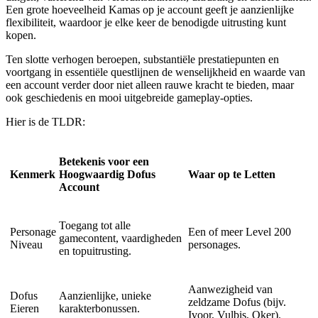
Een grote hoeveelheid Kamas op je account geeft je aanzienlijke
flexibiliteit, waardoor je elke keer de benodigde uitrusting kunt
kopen.
Ten slotte verhogen beroepen, substantiële prestatiepunten en
voortgang in essentiële questlijnen de wenselijkheid en waarde van
een account verder door niet alleen rauwe kracht te bieden, maar
ook geschiedenis en mooi uitgebreide gameplay-opties.
Hier is de TLDR:
Betekenis voor een
Kenmerk
Hoogwaardig Dofus
Waar op te Letten
Account
Toegang tot alle
Personage
Een of meer Level 200
gamecontent, vaardigheden
Niveau
personages.
en topuitrusting.
Aanwezigheid van
Dofus
Aanzienlijke, unieke
zeldzame Dofus (bijv.
Eieren
karakterbonussen.
Ivoor, Vulbis, Oker).