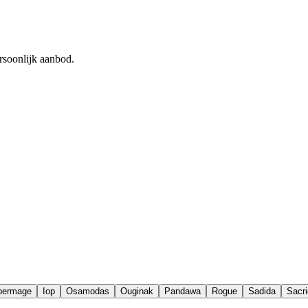
rsoonlijk aanbod.
permage
Iop
Osamodas
Ouginak
Pandawa
Rogue
Sadida
Sacri