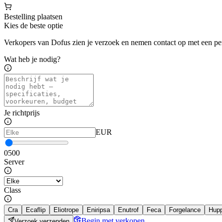
Bestelling plaatsen
Kies de beste optie
Verkopers van Dofus zien je verzoek en nemen contact op met een pe
Wat heb je nodig?
Je richtprijs
EUR
0
500
Server
Class
Cra
Ecaflip
Eliotrope
Eniripsa
Enutrof
Feca
Forgelance
Hup
Begin met verkopen
Verzoek verzenden