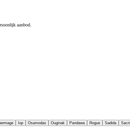
rsoonlijk aanbod.
permage
Iop
Osamodas
Ouginak
Pandawa
Rogue
Sadida
Sacri