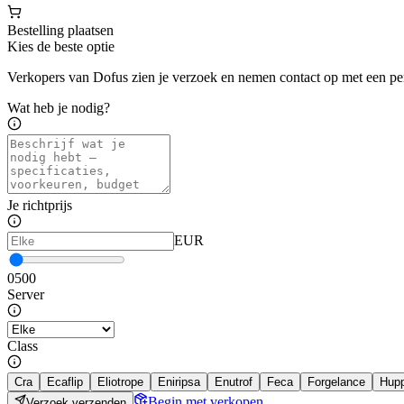
Bestelling plaatsen
Kies de beste optie
Verkopers van Dofus zien je verzoek en nemen contact op met een pe
Wat heb je nodig?
Je richtprijs
EUR
0
500
Server
Class
Cra
Ecaflip
Eliotrope
Eniripsa
Enutrof
Feca
Forgelance
Hup
Begin met verkopen
Verzoek verzenden