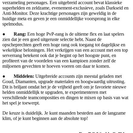
verzameling personages. Een uitgebreid account bevat klassieke
superhelden en zeldzame, evenement-exclusieve, zoals Darkseid en
Anti-Monitor. Deze krachtige personages zijn geweldig in de
huidige meta en geven je een onmiddellijke voorsprong in elke
spelmodus.
●
Rang:
Een hoge PvP-rang is de ultieme flex en laat spelers
zien dat je een goed uitgeruste selectie hebt. Naast de
opscheprechten geeft een hoge rang ook toegang tot dagelijkse en
wekelijkse beloningen. Het verkrijgen van een account met een top
serverrang betekent ook dat je begint op het hoogste punt, en
profiteert van de voordelen van een kampioen zonder zelf de
miljoenen gevechten te hoeven voeren om daar te komen.
●
Middelen:
Uitgebreide accounts zijn meestal geladen met
Goud, Diamanten, upgrade materialen en hoogwaardig uitrusting.
Dit is briljant omdat het je de vrijheid geeft om je favoriete nieuwe
helden onmiddellijk te upgraden, te experimenteren met
verschillende teamcomposities en dingen te mixen op basis van wat
het spel je toewerpt.
De keuze is duidelijk. Je kunt maanden besteden aan de langzame
klim, of je kunt beginnen aan de absolute top!