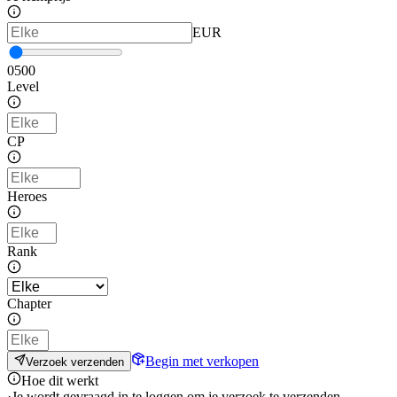
EUR
0
500
Level
CP
Heroes
Rank
Chapter
Begin met verkopen
Verzoek verzenden
Hoe dit werkt
·
Je wordt gevraagd in te loggen om je verzoek te verzenden.