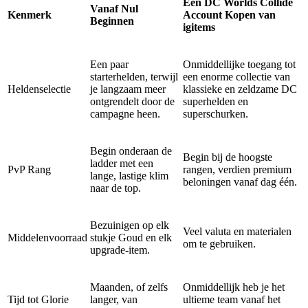
Een DC Worlds Collide
Vanaf Nul
Kenmerk
Account Kopen van
Beginnen
igitems
Een paar
Onmiddellijke toegang tot
starterhelden, terwijl
een enorme collectie van
Heldenselectie
je langzaam meer
klassieke en zeldzame DC
ontgrendelt door de
superhelden en
campagne heen.
superschurken.
Begin onderaan de
Begin bij de hoogste
ladder met een
PvP Rang
rangen, verdien premium
lange, lastige klim
beloningen vanaf dag één.
naar de top.
Bezuinigen op elk
Veel valuta en materialen
Middelenvoorraad
stukje Goud en elk
om te gebruiken.
upgrade-item.
Maanden, of zelfs
Onmiddellijk heb je het
Tijd tot Glorie
langer, van
ultieme team vanaf het