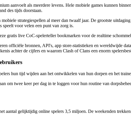
nnium aanvoelt als meerdere levens. Hele mobiele games kunnen binnen
nd des tijds doorstaan.
 mobiele strategiespellen al meer dan twaalf jaar. De grootste uitdagi
 speelt voor velen een punt van zorg is.
eze gratis live CoC-spelerteller bookmarken voor de realtime schommeli
en officiële bronnen, API's, app store-statistieken en wereldwijde data
ekenis achter de cijfers en waarom Clash of Clans een enorm spelersbest
gebruikers
 spelers hun tijd wijden aan het ontwikkelen van hun dorpen en het trai
aan om twee keer per dag in te loggen voor hun routine van dorpsbeheer.
 aantal gelijktijdig online spelers 3,5 miljoen. De weekenden trekke