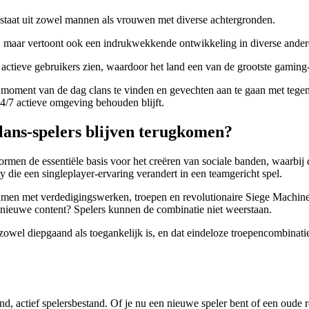
 bestaat uit zowel mannen als vrouwen met diverse achtergronden.
 maar vertoont ook een indrukwekkende ontwikkeling in diverse andere
n actieve gebruikers zien, waardoor het land een van de grootste gaming-
k moment van de dag clans te vinden en gevechten aan te gaan met tege
24/7 actieve omgeving behouden blijft.
lans-spelers blijven terugkomen?
 vormen de essentiële basis voor het creëren van sociale banden, waarbi
die een singleplayer-ervaring verandert in een teamgericht spel.
amen met verdedigingswerken, troepen en revolutionaire Siege Machines
nieuwe content? Spelers kunnen de combinatie niet weerstaan.
wel diepgaand als toegankelijk is, en dat eindeloze troepencombinatie
iend, actief spelersbestand. Of je nu een nieuwe speler bent of een oude