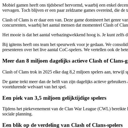
Mobiel gamen heeft ons tijdsbesef hervormd, waarbij een enkel dece
vervagen. Toch blijven er een paar zeldzame games overeind, die de ta
Clash of Clans is er daar een van. Deze game domineert het genre van
concurrenten, waarbij het aantal mensen dat momenteel Clash of Clans
Het mooie is dat het aantal verbazingwekkend hoog is. Je kunt zelfs d
Bij igitems heeft ons team het speurwerk voor je gedaan. We consolider
presenteren over het live aantal CoC-spelers. We vertellen ook de bet
Meer dan 8 miljoen dagelijks actieve Clash of Clans-
Clash of Clans trok in 2025 elke dag 8,2 miljoen spelers aan, terwijl
De game trekt meer dan de helft van zijn dagelijks actieve gebruikers 
voortdurende welvaart van het spel.
Een piek van 3,5 miljoen gelijktijdige spelers
Tijdens het piekevenement van de Clan War League (CWL) bereikte het
sociale planning.
Een blik op de verdeling van Clash of Clans-spelers