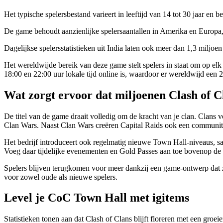
Het typische spelersbestand varieert in leeftijd van 14 tot 30 jaar en
De game behoudt aanzienlijke spelersaantallen in Amerika en Europa,
Dagelijkse spelersstatistieken uit India laten ook meer dan 1,3 miljoe
Het wereldwijde bereik van deze game stelt spelers in staat om op el
18:00 en 22:00 uur lokale tijd online is, waardoor er wereldwijd een 
Wat zorgt ervoor dat miljoenen Clash of C
De titel van de game draait volledig om de kracht van je clan. Clans
Clan Wars. Naast Clan Wars creëren Capital Raids ook een community 
Het bedrijf introduceert ook regelmatig nieuwe Town Hall-niveaus, s
Voeg daar tijdelijke evenementen en Gold Passes aan toe bovenop de 
Spelers blijven terugkomen voor meer dankzij een game-ontwerp dat zo
voor zowel oude als nieuwe spelers.
Level je CoC Town Hall met igitems
Statistieken tonen aan dat Clash of Clans blijft floreren met een groe