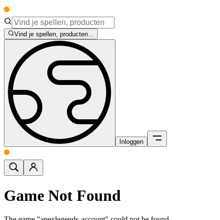
Vind je spellen, producten...
Inloggen
Game Not Found
The game "apexlegends-account" could not be found.