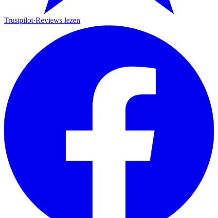
Trustpilot
·
Reviews lezen