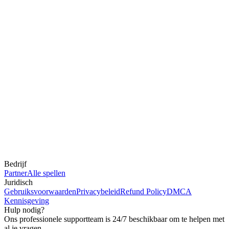
Bedrijf
Partner
Alle spellen
Juridisch
Gebruiksvoorwaarden
Privacybeleid
Refund Policy
DMCA
Kennisgeving
Hulp nodig?
Ons professionele supportteam is 24/7 beschikbaar om te helpen met
al je vragen.