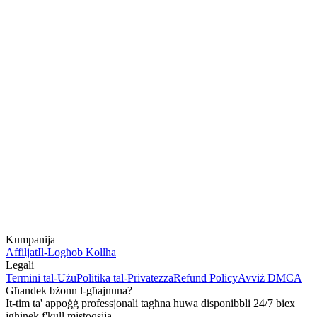
Kumpanija
Affiljat
Il-Logħob Kollha
Legali
Termini tal-Użu
Politika tal-Privatezza
Refund Policy
Avviż DMCA
Għandek bżonn l-għajnuna?
It-tim ta' appoġġ professjonali tagħna huwa disponibbli 24/7 biex
jgħinek f'kull mistoqsija.