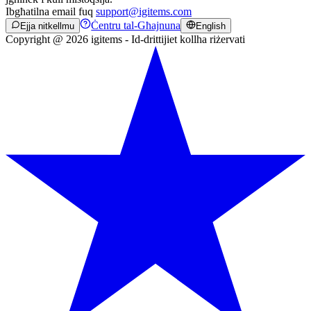
Ibgħatilna email fuq
support@igitems.com
Ċentru tal-Għajnuna
Ejja nitkellmu
English
Copyright @ 2026 igitems - Id-drittijiet kollha riżervati