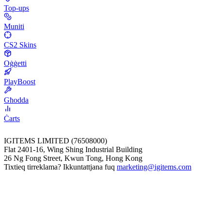
Top-ups
Muniti
CS2 Skins
Oġġetti
PlayBoost
Għodda
Ċarts
IGITEMS LIMITED (76508000)
Flat 2401-16, Wing Shing Industrial Building
26 Ng Fong Street, Kwun Tong, Hong Kong
Tixtieq tirreklama? Ikkuntattjana fuq
marketing@igitems.com