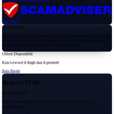
100
/100
Deskrizzjoni
Elevate your Zepeto avatar's style and access exclusive content with
Zems from igitems, providing premium customization options and
unique experiences. Offers will be listed below.
Offerti Disponibbli
Kun l-ewwel li tbigħ dan il-prodott!
Ibda Biegħ
Request ZEMs
💎 7200 ZEMs
Send a request and we'll notify our sellers to meet your
requirements.