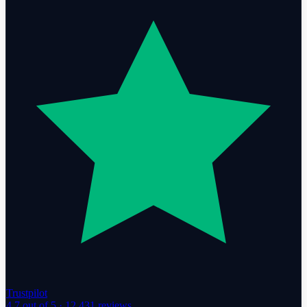
Trustpilot
4.7
out of 5 ·
12,431
reviews