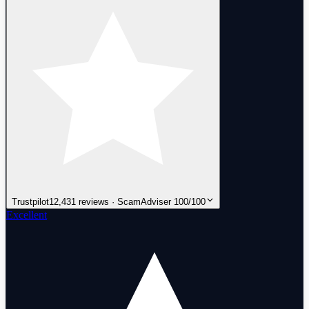
Trustpilot
12,431 reviews · ScamAdviser 100/100
Excellent