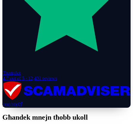
Trustpilot
4.7
out of 5 ·
12,431
reviews
100
/100
Għandek mnejn tħobb ukoll