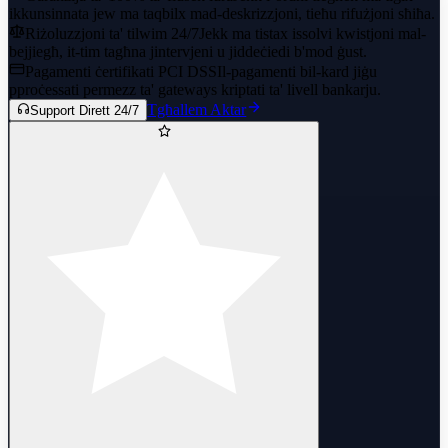
ikkunsinnata jew ma taqbilx mad-deskrizzjoni, tieħu rifużjoni sħiħa.
Riżoluzzjoni ta' tilwim 24/7
Jekk ma tistax issolvi kwistjoni mal-
bejjiegħ, it-tim tagħna jintervjeni u jiddeċiedi b'mod ġust.
Pagamenti ċertifikati PCI DSS
Il-pagamenti bil-kard jiġu
pproċessati permezz ta' gateways kriptati ta' livell bankarju.
Tgħallem Aktar
Support Dirett 24/7