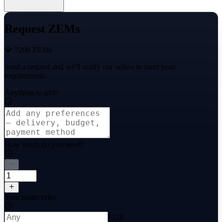
Request ZEMs
💎 7200 ZEMs
Send a request and we'll notify our sellers to meet your
requirements.
Anything to add?
How much do you need?
Your target price
EUR