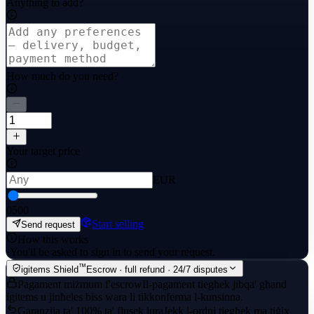
Anything to add?
How much do you need?
Your target price
EUR
0
500
Start selling
Send request
How this works
·
You'll be asked to sign in to send your request.
™
igitems Shield
Escrow · full refund · 24/7 disputes
Pagament miżmum f'escrow
Il-pagament tiegħek jibqa' għand
igitems u jinħeles biss wara li tikkonferma l-kunsinna.
Garanzija ta' 100% ta' flusek lura
Jekk l-ordni tiegħek ma tiġix