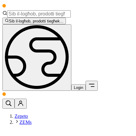
Sib il-logħob, prodotti tiegħek...
Login
Zepeto
ZEMs