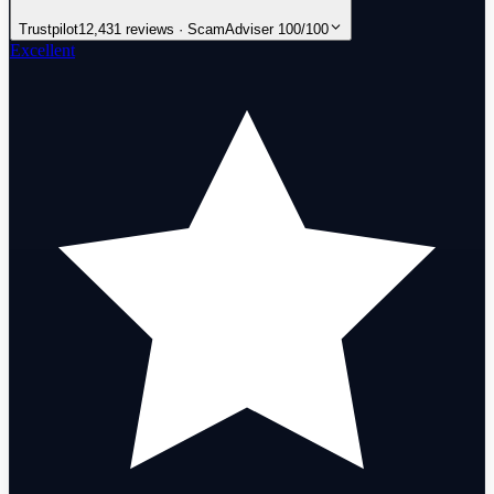
Trustpilot
12,431 reviews · ScamAdviser 100/100
Excellent