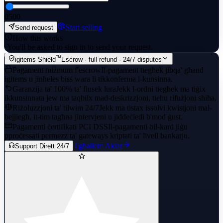
0
500
Start selling
Send request
How this works
·
You'll be asked to sign in to send your request.
™
igitems Shield
Escrow · full refund · 24/7 disputes
Pagament miżmum f'escrow
Il-pagament tiegħek jibqa' għand
igitems u jinħeles biss wara li tikkonferma l-kunsinna.
Garanzija ta' 100% ta' flusek lura
Jekk l-ordni tiegħek ma tiġix
ikkunsinnata jew ma taqbilx mad-deskrizzjoni, tieħu rifużjoni sħiħa.
Riżoluzzjoni ta' tilwim 24/7
Jekk ma tistax issolvi kwistjoni mal-
bejjiegħ, it-tim tagħna jintervjeni u jiddeċiedi b'mod ġust.
Pagamenti ċertifikati PCI DSS
Il-pagamenti bil-kard jiġu
pproċessati permezz ta' gateways kriptati ta' livell bankarju.
Tgħallem Aktar
Support Dirett 24/7