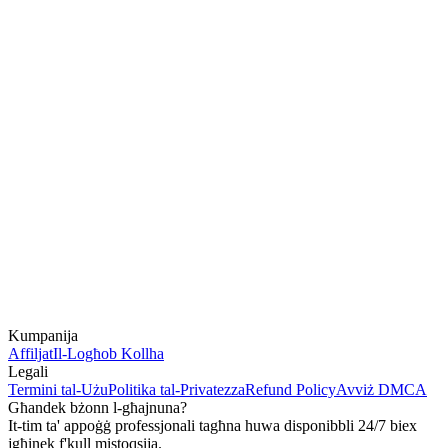
Kumpanija
Affiljat
Il-Logħob Kollha
Legali
Termini tal-Użu
Politika tal-Privatezza
Refund Policy
Avviż DMCA
Għandek bżonn l-għajnuna?
It-tim ta' appoġġ professjonali tagħna huwa disponibbli 24/7 biex
jgħinek f'kull mistoqsija.