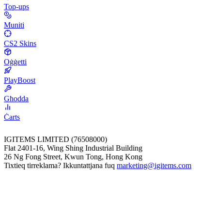
Top-ups
Muniti
CS2 Skins
Oġġetti
PlayBoost
Għodda
Ċarts
IGITEMS LIMITED (76508000)
Flat 2401-16, Wing Shing Industrial Building
26 Ng Fong Street, Kwun Tong, Hong Kong
Tixtieq tirreklama? Ikkuntattjana fuq
marketing@igitems.com