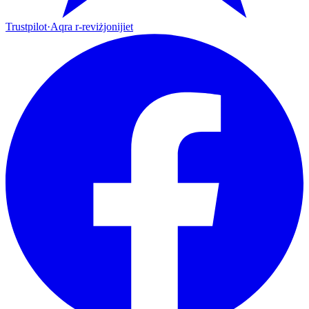
Trustpilot
·
Aqra r-reviżjonijiet