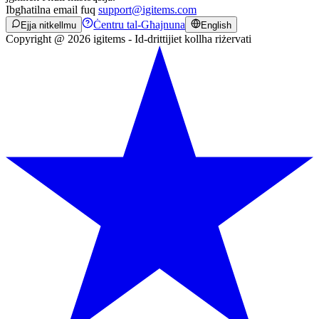
Ibgħatilna email fuq
support@igitems.com
Ċentru tal-Għajnuna
Ejja nitkellmu
English
Copyright @ 2026 igitems - Id-drittijiet kollha riżervati