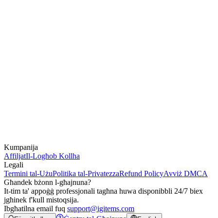
Kumpanija
Affiljat
Il-Logħob Kollha
Legali
Termini tal-Użu
Politika tal-Privatezza
Refund Policy
Avviż DMCA
Għandek bżonn l-għajnuna?
It-tim ta' appoġġ professjonali tagħna huwa disponibbli 24/7 biex
jgħinek f'kull mistoqsija.
Ibgħatilna email fuq
support@igitems.com