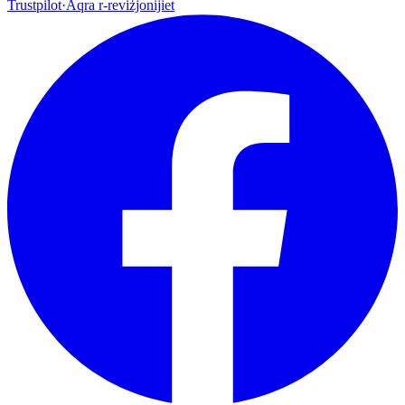
Trustpilot
·
Aqra r-reviżjonijiet