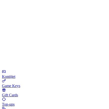
Kontijiet
Game Keys
Gift Cards
Top-ups