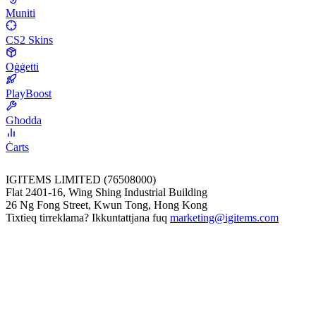
Muniti
CS2 Skins
Oġġetti
PlayBoost
Għodda
Ċarts
IGITEMS LIMITED (76508000)
Flat 2401-16, Wing Shing Industrial Building
26 Ng Fong Street, Kwun Tong, Hong Kong
Tixtieq tirreklama? Ikkuntattjana fuq
marketing@igitems.com