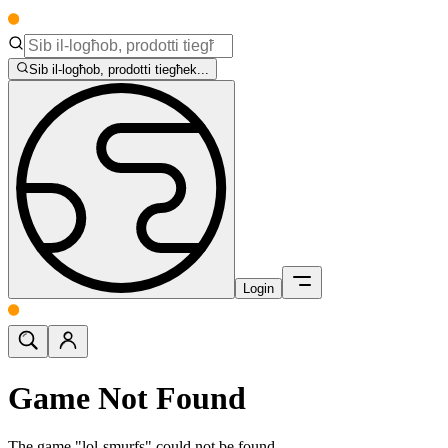
Sib il-logħob, prodotti tiegħek...
Login
Game Not Found
The game "lol-smurfs" could not be found.