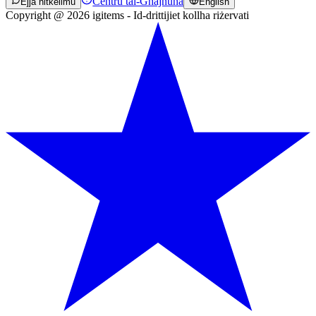
Ċentru tal-Għajnuna
Ejja nitkellmu
English
Copyright @ 2026 igitems - Id-drittijiet kollha riżervati