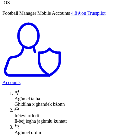
iOS
Football Manager Mobile Accounts
4.8
★
on Trustpilot
Accounts
Agħmel talba
Għidilna x'għandek bżonn
Irċievi offerti
Il-bejjiegħa jagħmlu kuntatt
Agħmel ordni