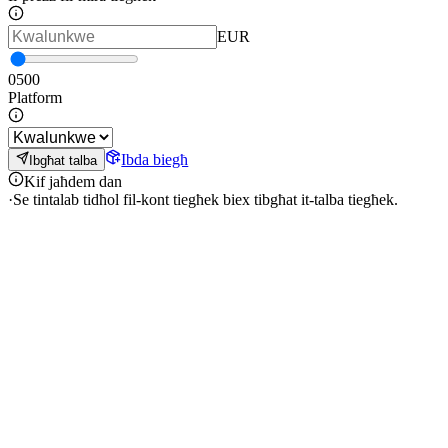
EUR
0
500
Platform
Ibda biegħ
Ibgħat talba
Kif jaħdem dan
·
Se tintalab tidħol fil-kont tiegħek biex tibgħat it-talba tiegħek.