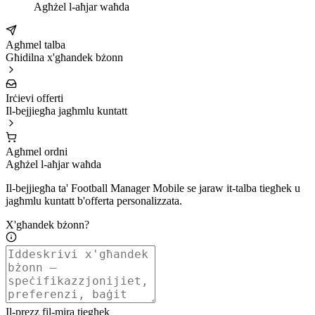
Agħżel l-aħjar waħda
Agħmel talba
Għidilna x'għandek bżonn
Irċievi offerti
Il-bejjiegħa jagħmlu kuntatt
Agħmel ordni
Agħżel l-aħjar waħda
Il-bejjiegħa ta' Football Manager Mobile se jaraw it-talba tiegħek u
jagħmlu kuntatt b'offerta personalizzata.
X'għandek bżonn?
Il-prezz fil-mira tiegħek