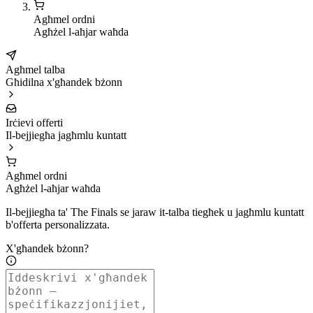
Agħmel ordni
Agħżel l-aħjar waħda
Agħmel talba
Għidilna x'għandek bżonn
Irċievi offerti
Il-bejjiegħa jagħmlu kuntatt
Agħmel ordni
Agħżel l-aħjar waħda
Il-bejjiegħa ta' The Finals se jaraw it-talba tiegħek u jagħmlu kuntatt
b'offerta personalizzata.
X'għandek bżonn?