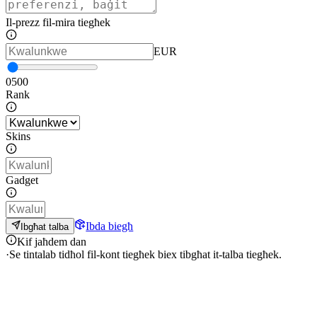
Il-prezz fil-mira tiegħek
EUR
0
500
Rank
Skins
Gadget
Ibda biegħ
Ibgħat talba
Kif jaħdem dan
·
Se tintalab tidħol fil-kont tiegħek biex tibgħat it-talba tiegħek.