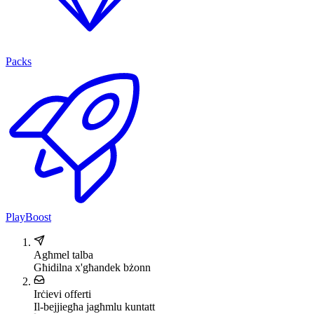
Packs
PlayBoost
Agħmel talba
Għidilna x'għandek bżonn
Irċievi offerti
Il-bejjiegħa jagħmlu kuntatt