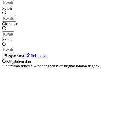
Power
Character
Exotic
Ibda biegħ
Ibgħat talba
Kif jaħdem dan
·
Se tintalab tidħol fil-kont tiegħek biex tibgħat it-talba tiegħek.