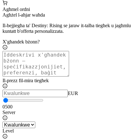
Agħmel ordni
Agħżel l-aħjar waħda
Il-bejjiegħa ta' Destiny: Rising se jaraw it-talba tiegħek u jagħmlu
kuntatt b'offerta personalizzata.
X'għandek bżonn?
Il-prezz fil-mira tiegħek
EUR
0
500
Server
Level