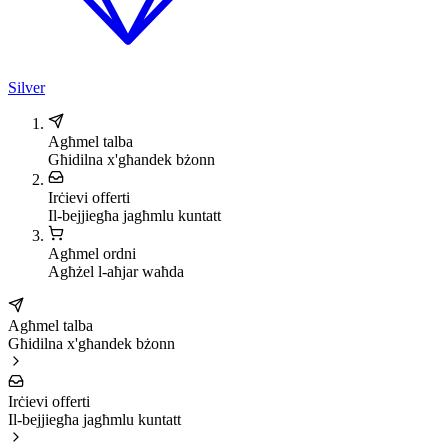
Silver
Agħmel talba
Għidilna x'għandek bżonn
Irċievi offerti
Il-bejjiegħa jagħmlu kuntatt
Agħmel ordni
Agħżel l-aħjar waħda
Agħmel talba
Għidilna x'għandek bżonn
Irċievi offerti
Il-bejjiegħa jagħmlu kuntatt