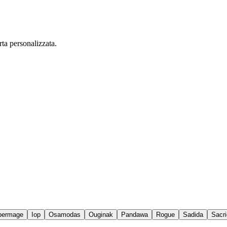
rta personalizzata.
permage
Iop
Osamodas
Ouginak
Pandawa
Rogue
Sadida
Sacri