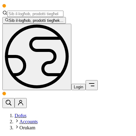
Sib il-logħob, prodotti tiegħek...
Login
Dofus
Accounts
Orukam