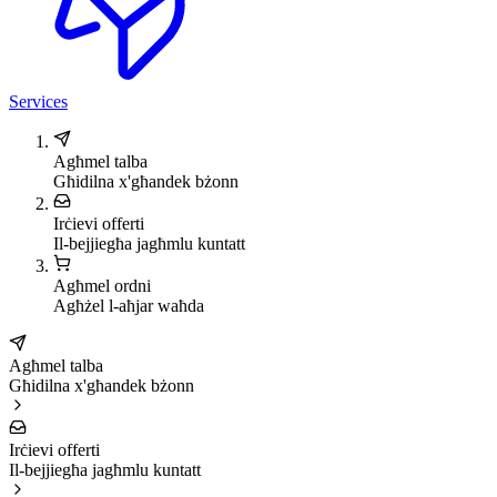
Services
Agħmel talba
Għidilna x'għandek bżonn
Irċievi offerti
Il-bejjiegħa jagħmlu kuntatt
Agħmel ordni
Agħżel l-aħjar waħda
Agħmel talba
Għidilna x'għandek bżonn
Irċievi offerti
Il-bejjiegħa jagħmlu kuntatt