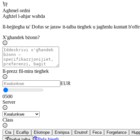
Agħmel ordni
Agħżel l-aħjar waħda
Il-bejjiegħa ta' Dofus se jaraw it-talba tiegħek u jagħmlu kuntatt b'offe
X'għandek bżonn?
Il-prezz fil-mira tiegħek
EUR
0
500
Server
Class
Cra
Ecaflip
Eliotrope
Eniripsa
Enutrof
Feca
Forgelance
Hup
Ibda biegħ
Ibgħat talba