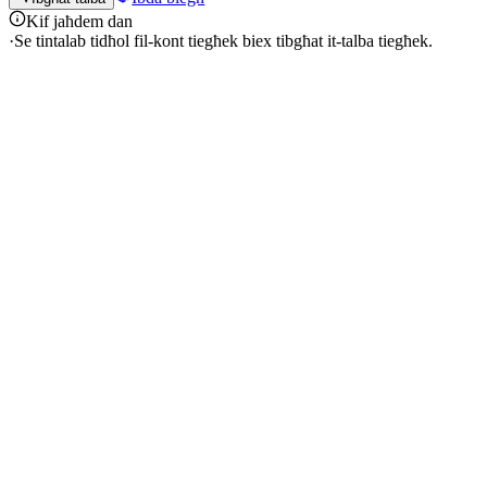
Kif jaħdem dan
·
Se tintalab tidħol fil-kont tiegħek biex tibgħat it-talba tiegħek.