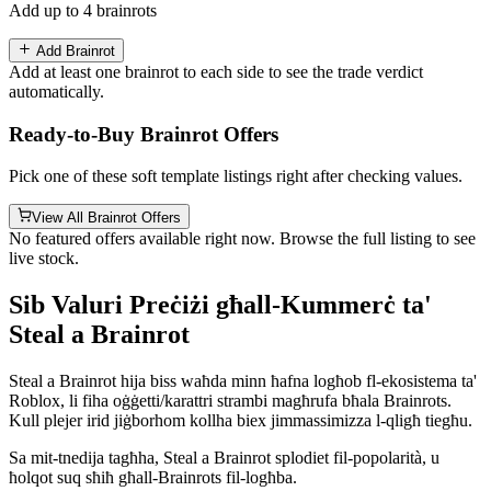
Add up to 4 brainrots
Add Brainrot
Add at least one brainrot to each side to see the trade verdict
automatically.
Ready-to-Buy Brainrot Offers
Pick one of these soft template listings right after checking values.
View All Brainrot Offers
No featured offers available right now. Browse the full listing to see
live stock.
Sib Valuri Preċiżi għall-Kummerċ ta'
Steal a Brainrot
Steal a Brainrot hija biss waħda minn ħafna logħob fl-ekosistema ta'
Roblox, li fiha oġġetti/karattri strambi magħrufa bħala Brainrots.
Kull plejer irid jiġborhom kollha biex jimmassimizza l-qligħ tiegħu.
Sa mit-tnedija tagħha, Steal a Brainrot splodiet fil-popolarità, u
ħolqot suq sħiħ għall-Brainrots fil-logħba.