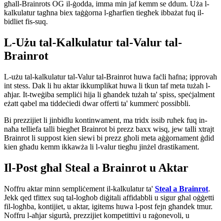
għall-Brainrots OG il-ġodda, imma min jaf kemm se ddum. Uża l-
kalkulatur tagħna biex taġġorna l-għarfien tiegħek ibbażat fuq il-
bidliet fis-suq.
L-Użu tal-Kalkulatur tal-Valur tal-
Brainrot
L-użu tal-kalkulatur tal-Valur tal-Brainrot huwa faċli ħafna; ipprovah
int stess. Dak li hu aktar ikkumplikat huwa li tkun taf meta tużah l-
aħjar. It-tweġiba sempliċi hija li għandek tużah ta' spiss, speċjalment
eżatt qabel ma tiddeċiedi dwar offerti ta' kummerċ possibbli.
Bi prezzijiet li jinbidlu kontinwament, ma tridx issib ruħek fuq in-
naħa telliefa talli biegħet Brainrot bi prezz baxx wisq, jew talli xtrajt
Brainrot li suppost kien siewi bi prezz għoli meta aġġornament ġdid
kien għadu kemm ikkawża li l-valur tiegħu jinżel drastikament.
Il-Post għal Steal a Brainrot u Aktar
Noffru aktar minn sempliċement il-kalkulatur ta'
Steal a Brainrot
.
Jekk qed tfittex suq tal-logħob diġitali affidabbli u sigur għal oġġetti
fil-logħba, kontijiet, u aktar, igitems huwa l-post fejn għandek tmur.
Noffru l-aħjar sigurtà, prezzijiet kompetittivi u raġonevoli, u