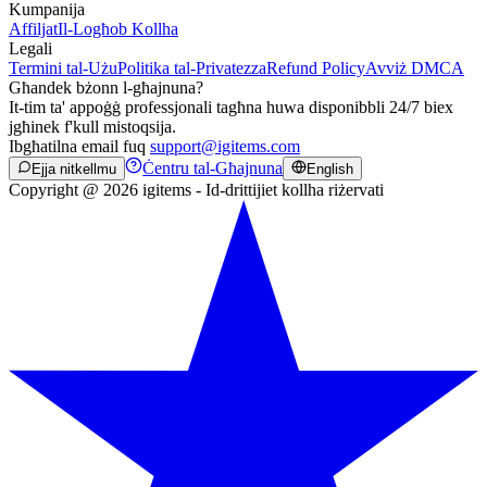
Kumpanija
Affiljat
Il-Logħob Kollha
Legali
Termini tal-Użu
Politika tal-Privatezza
Refund Policy
Avviż DMCA
Għandek bżonn l-għajnuna?
It-tim ta' appoġġ professjonali tagħna huwa disponibbli 24/7 biex
jgħinek f'kull mistoqsija.
Ibgħatilna email fuq
support@igitems.com
Ċentru tal-Għajnuna
Ejja nitkellmu
English
Copyright @ 2026 igitems - Id-drittijiet kollha riżervati