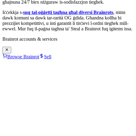
għajnuna 24/7 biex niżguraw is-sodisfazzjon tiegħek.
Iċċekkja s-
suq tal-oġġetti tagħna għal diversi Brainrots
, minn
dawk komuni sa dawk tar-rarità OG ġdida. Għandna kollha bi
prezzijiet kompetittivi, u inti garantit li tirċievi l-ordni tiegħek mill-
ewwel. Mur fuq il-paġna tagħna ta' Steal a Brainrot fuq igitems issa.
Brainrot
accounts & services
Browse Brainrot
Sell