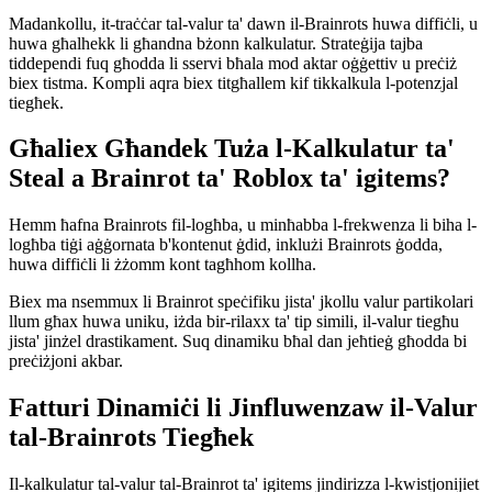
Madankollu, it-traċċar tal-valur ta' dawn il-Brainrots huwa diffiċli, u
huwa għalhekk li għandna bżonn kalkulatur. Strateġija tajba
tiddependi fuq għodda li sservi bħala mod aktar oġġettiv u preċiż
biex tistma. Kompli aqra biex titgħallem kif tikkalkula l-potenzjal
tiegħek.
Għaliex Għandek Tuża l-Kalkulatur ta'
Steal a Brainrot ta' Roblox ta' igitems?
Hemm ħafna Brainrots fil-logħba, u minħabba l-frekwenza li biha l-
logħba tiġi aġġornata b'kontenut ġdid, inklużi Brainrots ġodda,
huwa diffiċli li żżomm kont tagħhom kollha.
Biex ma nsemmux li Brainrot speċifiku jista' jkollu valur partikolari
llum għax huwa uniku, iżda bir-rilaxx ta' tip simili, il-valur tiegħu
jista' jinżel drastikament. Suq dinamiku bħal dan jeħtieġ għodda bi
preċiżjoni akbar.
Fatturi Dinamiċi li Jinfluwenzaw il-Valur
tal-Brainrots Tiegħek
Il-kalkulatur tal-valur tal-Brainrot ta' igitems jindirizza l-kwistjonijiet