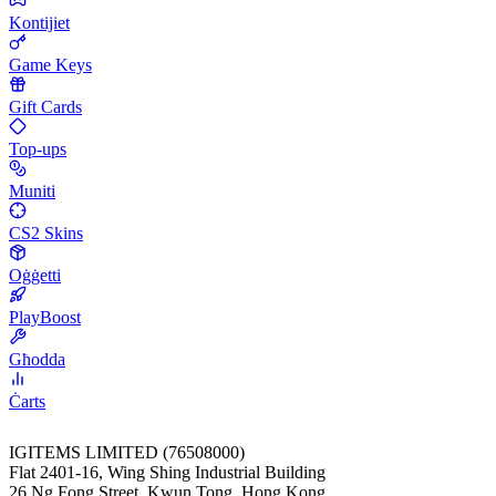
Kontijiet
Game Keys
Gift Cards
Top-ups
Muniti
CS2 Skins
Oġġetti
PlayBoost
Għodda
Ċarts
IGITEMS LIMITED (76508000)
Flat 2401-16, Wing Shing Industrial Building
26 Ng Fong Street, Kwun Tong, Hong Kong