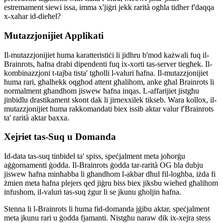
estremament siewi issa, imma x'jiġri jekk rarità ogħla tidher f'daqqa
x-xahar id-dieħel?
Mutazzjonijiet Applikati
Il-mutazzjonijiet huma karatteristiċi li jidhru b'mod każwali fuq il-
Brainrots, ħafna drabi dipendenti fuq ix-xorti tas-server tiegħek. Il-
kombinazzjoni t-tajba tista' tgħolli l-valuri ħafna. Il-mutazzjonijiet
huma rari, għalhekk oqgħod attent għalihom, anke għal Brainrots li
normalment għandhom jiswew ħafna inqas. L-affarijiet jistgħu
jinbidlu drastikament skont dak li jirnexxilek tikseb. Wara kollox, il-
mutazzjonijiet huma rakkomandati biex issib aktar valur f'Brainrots
ta' rarità aktar baxxa.
Xejriet tas-Suq u Domanda
Id-data tas-suq tinbidel ta' spiss, speċjalment meta joħorġu
aġġornamenti ġodda. Il-Brainrots ġodda tar-rarità OG bla dubju
jiswew ħafna minħabba li għandhom l-akbar dħul fil-logħba, iżda fi
żmien meta ħafna plejers qed jiġru biss biex jiksbu wieħed għalihom
infushom, il-valuri tas-suq żgur li se jkunu għoljin ħafna.
Stenna li l-Brainrots li huma fid-domanda jġibu aktar, speċjalment
meta jkunu rari u ġodda fjamanti. Nistgħu naraw dik ix-xejra stess