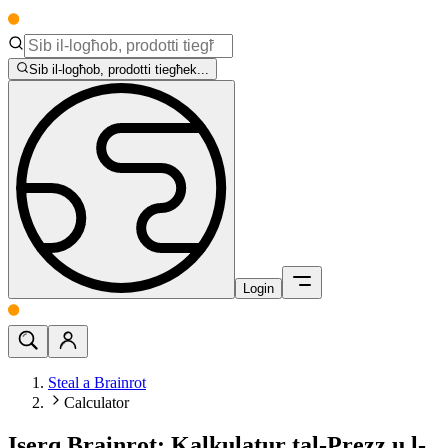
Sib il-logħob, prodotti tiegħek...
Login
Steal a Brainrot
Calculator
Iserq Brainrot: Kalkulatur tal-Prezz u l-