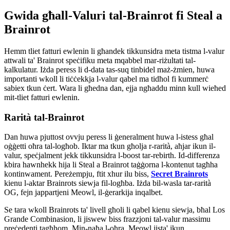
Gwida għall-Valuri tal-Brainrot fi Steal a
Brainrot
Hemm tliet fatturi ewlenin li għandek tikkunsidra meta tistma l-valur
attwali ta' Brainrot speċifiku meta mqabbel mar-riżultati tal-
kalkulatur. Iżda peress li d-data tas-suq tinbidel maż-żmien, huwa
importanti wkoll li tiċċekkja l-valur qabel ma tidħol fi kummerċ
sabiex tkun ċert. Wara li għedna dan, ejja ngħaddu minn kull wieħed
mit-tliet fatturi ewlenin.
Rarità tal-Brainrot
Dan huwa pjuttost ovvju peress li ġeneralment huwa l-istess għal
oġġetti oħra tal-logħob. Iktar ma tkun għolja r-rarità, aħjar ikun il-
valur, speċjalment jekk tikkunsidra l-boost tar-rebirth. Id-differenza
kbira hawnhekk hija li Steal a Brainrot taġġorna l-kontenut tagħha
kontinwament. Pereżempju, ftit xhur ilu biss,
Secret Brainrots
kienu l-aktar Brainrots siewja fil-logħba. Iżda bil-wasla tar-rarità
OG, fejn jappartjeni Meowl, il-ġerarkija inqalbet.
Se tara wkoll Brainrots ta' livell għoli li qabel kienu siewja, bħal Los
Grande Combinasion, li jiswew biss frazzjoni tal-valur massimu
preċedenti tagħhom. Min-naħa l-oħra, Meowl jista' jkun