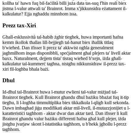
kollha ta' hawn fuq bil-faċilità billi juża data tas-suq f'ħin reali biex
jistma l-valur attwali ta' Brainrot. Imma x'jikkunsidra eżattament il-
kalkulatur? Ejja ngħaddu minnhom issa.
Prezz tax-Xiri
Għall-esklussività tal-ħabib żgħir tiegħek, huwa importanti ħafna
kemm ikollok tħallas lill-bejjiegħ tal-ħanut biex iħallik titlaq
b'wieħed. Dan ifisser li prezz ta' akkwist ogħla ġeneralment
jagħmilhom inqas disponibbli, speċjalment għal plejers ta' livell aktar
baxx. Naturalment, dejjem tista' tisraq wieħed b'xejn, iżda għall-
kalkulatur tal-kummerċ tagħna, nistgħu nikkunsidraw il-prezz tax-
xiri fil-logħba bħala bażi.
Dħul
Id-dħul tal-Brainrot huwa l-mutur ewlieni tal-valur miżjud tal-
Brainrot tiegħek. Kull Brainrot għandu dħul bażiku bbażat fuq it-tip
tiegħu, li l-logħba timmultiplika biex tikkalkula l-qligħ kull sekonda.
Dawn imbagħad jiġu modifikati aktar mil-livell, il-mutazzjonijiet u l-
karatteristiċi tagħhom - aktar dwar dan aktar tard. Dan ifisser li kull
Brainrot għandu valur bażiku differenti ħafna għal kull plejer, iżda
jistgħu jvarjaw skont l-istatistika tagħhom, u b'hekk jgħollu l-prezz
tagħhom.