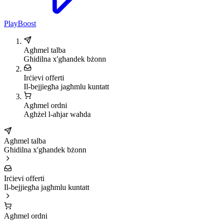
PlayBoost
Agħmel talba
Għidilna x'għandek bżonn
Irċievi offerti
Il-bejjiegħa jagħmlu kuntatt
Agħmel ordni
Agħżel l-aħjar waħda
Agħmel talba
Għidilna x'għandek bżonn
Irċievi offerti
Il-bejjiegħa jagħmlu kuntatt
Agħmel ordni