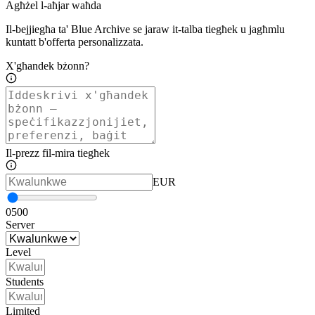
Agħżel l-aħjar waħda
Il-bejjiegħa ta' Blue Archive se jaraw it-talba tiegħek u jagħmlu
kuntatt b'offerta personalizzata.
X'għandek bżonn?
Il-prezz fil-mira tiegħek
EUR
0
500
Server
Level
Students
Limited