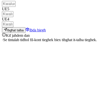
UE5
UE4
Ibda biegħ
Ibgħat talba
Kif jaħdem dan
·
Se tintalab tidħol fil-kont tiegħek biex tibgħat it-talba tiegħek.