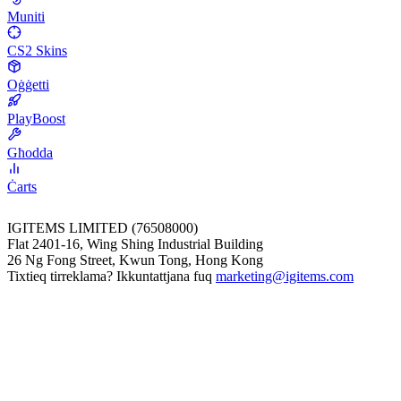
Muniti
CS2 Skins
Oġġetti
PlayBoost
Għodda
Ċarts
IGITEMS LIMITED (76508000)
Flat 2401-16, Wing Shing Industrial Building
26 Ng Fong Street, Kwun Tong, Hong Kong
Tixtieq tirreklama? Ikkuntattjana fuq
marketing@igitems.com