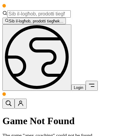
Sib il-logħob, prodotti tiegħek...
Login
Game Not Found
The game "apex-coaching" could not be found.