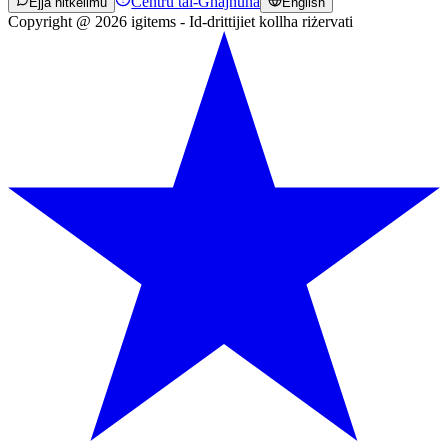
Ċentru tal-Għajnuna
Ejja nitkellmu
English
Copyright @ 2026 igitems - Id-drittijiet kollha riżervati