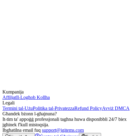
Kumpanija
Affiljat
Il-Logħob Kollha
Legali
Termini tal-Użu
Politika tal-Privatezza
Refund Policy
Avviż DMCA
Għandek bżonn l-għajnuna?
It-tim ta' appoġġ professjonali tagħna huwa disponibbli 24/7 biex
jgħinek f'kull mistoqsija.
Ibgħatilna email fuq
support@igitems.com