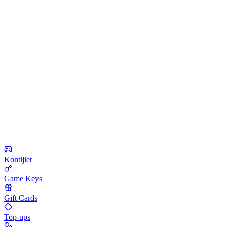
Kontijiet
Game Keys
Gift Cards
Top-ups