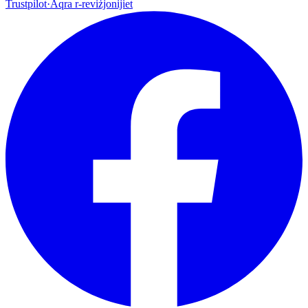
Trustpilot
·
Aqra r-reviżjonijiet