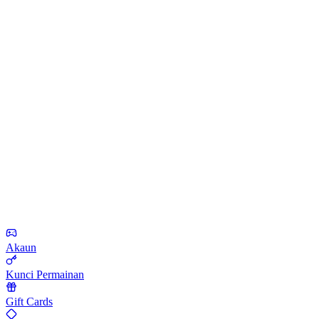
Akaun
Kunci Permainan
Gift Cards