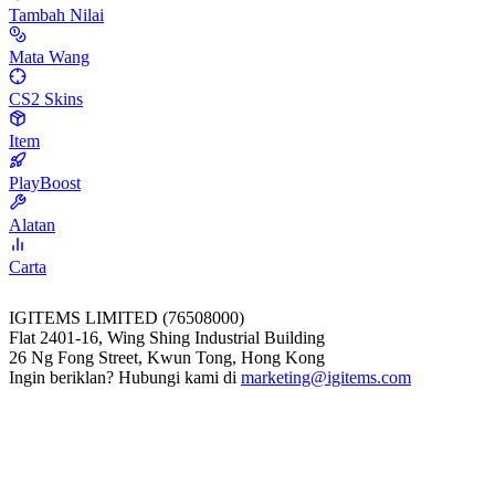
Tambah Nilai
Mata Wang
CS2 Skins
Item
PlayBoost
Alatan
Carta
IGITEMS LIMITED (76508000)
Flat 2401-16, Wing Shing Industrial Building
26 Ng Fong Street, Kwun Tong, Hong Kong
Ingin beriklan? Hubungi kami di
marketing@igitems.com