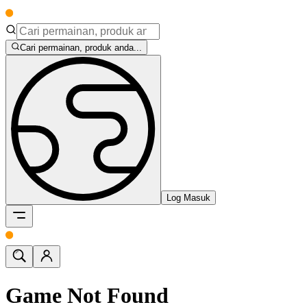
Cari permainan, produk anda...
Log Masuk
Game Not Found