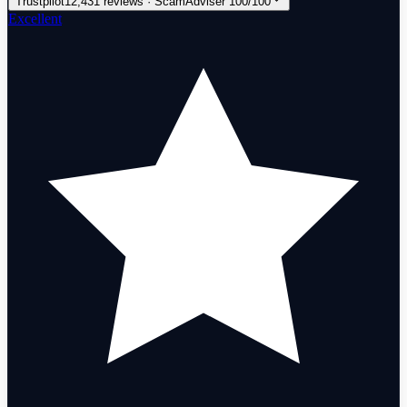
Trustpilot
12,431 reviews · ScamAdviser 100/100
Excellent