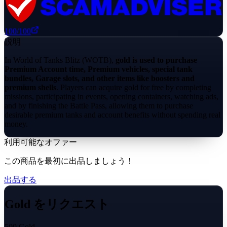
100
/100
説明
In World of Tanks Blitz (WOTB),
gold is used to purchase
Premium Account time, Premium vehicles, special tank
bundles, Garage slots, and other items like boosters and
premium shells
. Players can acquire gold for free by completing
missions, participating in events, opening containers, watching ads,
and by finishing the Battle Pass, allowing them to purchase
desirable premium tanks and account benefits without spending real
money.
利用可能なオファー
この商品を最初に出品しましょう！
出品する
Gold をリクエスト
500 Gold