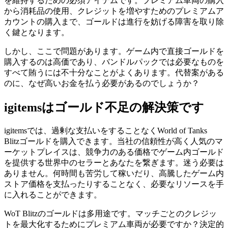
を維持するための必須アイテムです。プレミアム車両の購入
から消耗品の使用、クレジットを増やすためのプレミアムア
カウントの購入まで、ゴールドは進行を妨げる障害を取り除
く鍵となります。
しかし、ここで問題があります。ゲーム内で直接ゴールドを
購入するのは高価であり、バンドルパックでは必要なものを
すべて賄うには不十分なことがよくあります。代替案がある
のに、なぜ高いお金を払う必要があるのでしょうか？
igitemsはゴールド不足の解決策です
igitemsでは、過剰な支払いをすることなくWorld of Tanks
Blitzゴールドを購入できます。当社の信頼性が高く人気のマ
ーケットプレイスは、競争力のある価格でゲーム内ゴールド
を提供する世界中のセラーとあなたを繋ぎます。迷う必要は
ありません。何時間も苦労して稼いだり、高騰したゲーム内
ストア価格を支払ったりすることなく、必要なリソースを手
に入れることができます。
WoT Blitzのゴールドは多用途です。マッチごとのクレジッ
トを最大化するためにプレミアム車両が必要ですか？決定的