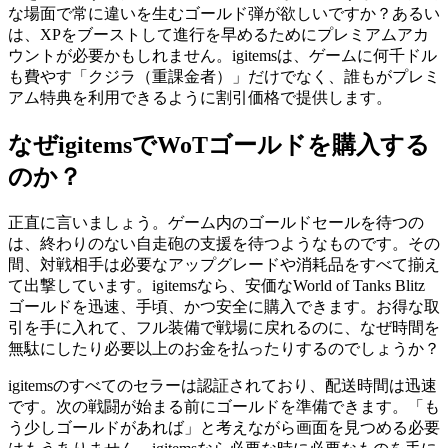
な場面で常に違いを生むゴールド弾が欲しいですか？あるい
は、XPをブーストして進行を早めるためにプレミアムアカ
ウントが必要かもしれません。igitemsは、ゲームに何千ドル
も費やす「クジラ（重課金者）」だけでなく、誰もがプレミ
アム特典を利用できるように割引価格で提供します。
なぜigitemsでWoTゴールドを購入する
のか？
正直に言いましょう。ゲーム内のゴールドセールを待つの
は、終わりのない自走砲の支援を待つようなものです。その
間、対戦相手は必要なアップグレードや消耗品をすべて揃え
て出撃しています。igitemsなら、安価なWorld of Tanks Blitz
ゴールドを迅速、手頃、かつ安全に購入できます。お得な取
引を手に入れて、フル装備で戦場に戻れるのに、なぜ時間を
無駄にしたり必要以上のお金を払ったりするのでしょうか？
igitemsのすべてのセラーは認証されており、配送時間は迅速
です。次の戦闘が始まる前にゴールドを準備できます。「も
う少しゴールドがあれば」と考えながら画面を見つめる必要