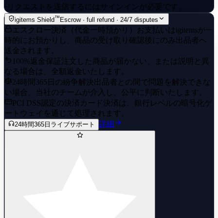
·
リクエストを送信するにはサインインが必要です。
™
igitems Shield
Escrow · full refund · 24/7 disputes
エスクロー決済（代金一時預かり）
お支払いはigitemsが一
時的にお預かりし、商品の受け取り確認後にのみ出品者へ
送金されます。
100%返金保証
注文した商品が届かない、または説明と異
なる場合は、全額返金いたします。
24時間365日の紛争解決
出品者との間で問題を解決できな
い場合、当社のチームが介入し、公平に判断いたします。
PCI DSS認定の決済
カード決済は、銀行レベルの暗号化ゲ
ートウェイを通じて処理されます。
詳細
24時間365日ライブサポート