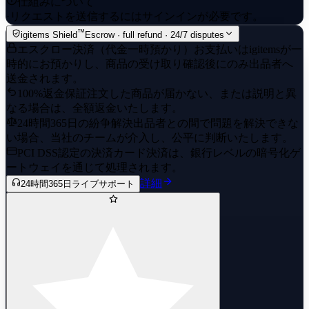
仕組みについて
·
リクエストを送信するにはサインインが必要です。
™
igitems Shield
Escrow · full refund · 24/7 disputes
エスクロー決済（代金一時預かり）
お支払いはigitemsが一
時的にお預かりし、商品の受け取り確認後にのみ出品者へ
送金されます。
100%返金保証
注文した商品が届かない、または説明と異
なる場合は、全額返金いたします。
24時間365日の紛争解決
出品者との間で問題を解決できな
い場合、当社のチームが介入し、公平に判断いたします。
PCI DSS認定の決済
カード決済は、銀行レベルの暗号化ゲ
ートウェイを通じて処理されます。
詳細
24時間365日ライブサポート