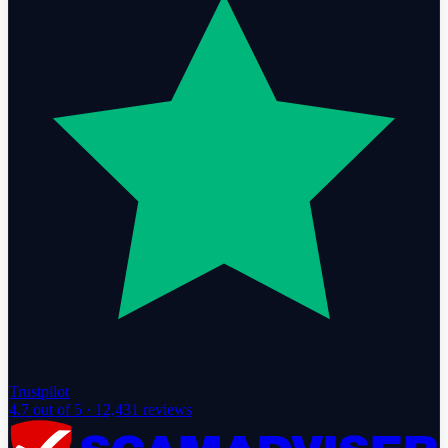
Trustpilot
4.7
out of 5 ·
12,431
reviews