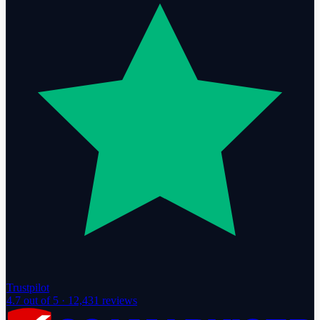
Trustpilot
4.7
out of 5 ·
12,431
reviews