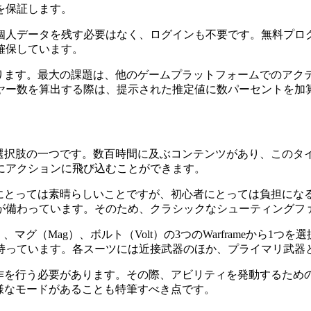
を保証します。
人データを残す必要はなく、ログインも不要です。無料プログラム
確保しています。
あります。最大の課題は、他のゲームプラットフォームでのアクティビ
ヤー数を算出する際は、提示された推定値に数パーセントを加
最高の選択肢の一つです。数百時間に及ぶコンテンツがあり、この
にアクションに飛び込むことができます。
ヤーにとっては素晴らしいことですが、初心者にとっては負担にな
が備わっています。そのため、クラシックなシューティングファ
）、マグ（Mag）、ボルト（Volt）の3つのWarframeか
持っています。各スーツには近接武器のほか、プライマリ武器
ール動作を行う必要があります。その際、アビリティを発動するた
い多様なモードがあることも特筆すべき点です。