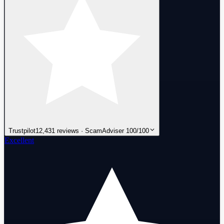
Trustpilot
12,431 reviews · ScamAdviser 100/100
Excellent