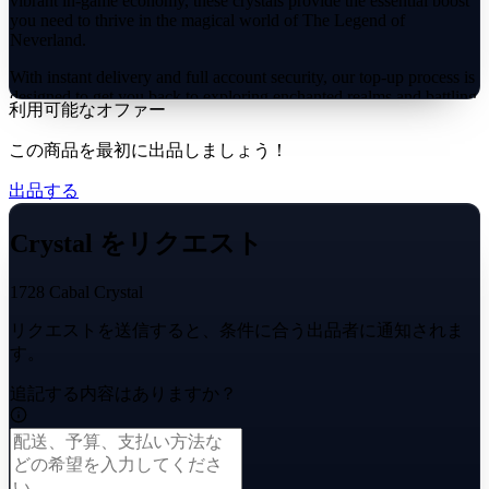
vibrant in-game economy, these crystals provide the essential boost
you need to thrive in the magical world of The Legend of
Neverland.
With instant delivery and full account security, our top-up process is
designed to get you back to exploring enchanted realms and battling
利用可能なオファー
mythical foes without any hassle.
この商品を最初に出品しましょう！
出品する
Crystal をリクエスト
1728 Cabal Crystal
リクエストを送信すると、条件に合う出品者に通知されま
す。
追記する内容はありますか？