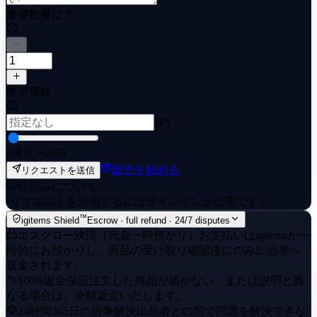
希望数量は？
希望価格
JPY
0
通常 ~20
50
販売を始める
リクエストを送信
仕組みについて
·
リクエストを送信するにはサインインが必要です。
™
igitems Shield
Escrow · full refund · 24/7 disputes
エスクロー決済（代金一時預かり）
お支払いはigitemsが一
時的にお預かりし、商品の受け取り確認後にのみ出品者へ
送金されます。
100%返金保証
注文した商品が届かない、または説明と異
なる場合は、全額返金いたします。
24時間365日の紛争解決
出品者との間で問題を解決できな