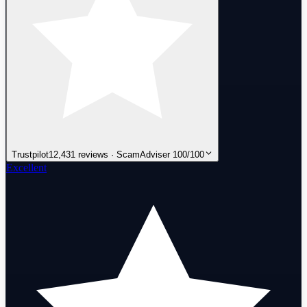
Trustpilot
12,431 reviews · ScamAdviser 100/100
Excellent