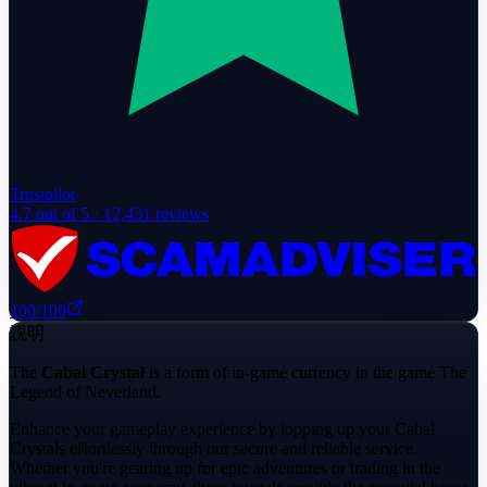
Trustpilot
4.7
out of 5 ·
12,431
reviews
100
/100
説明
The
Cabal Crystal
is a form of in-game currency in the game The
Legend of Neverland.
Enhance your gameplay experience by topping up your Cabal
Crystals effortlessly through our secure and reliable service.
Whether you're gearing up for epic adventures or trading in the