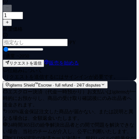
希望価格
JPY
0
通常 ~20
50
販売を始める
リクエストを送信
仕組みについて
·
リクエストを送信するにはサインインが必要です。
™
igitems Shield
Escrow · full refund · 24/7 disputes
エスクロー決済（代金一時預かり）
お支払いはigitemsが一
時的にお預かりし、商品の受け取り確認後にのみ出品者へ
送金されます。
100%返金保証
注文した商品が届かない、または説明と異
なる場合は、全額返金いたします。
24時間365日の紛争解決
出品者との間で問題を解決できな
い場合、当社のチームが介入し、公平に判断いたします。
PCI DSS認定の決済
カード決済は、銀行レベルの暗号化ゲ