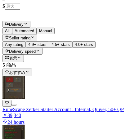
–
$
Delivery
All
Automated
Manual
Seller rating
Any rating
4.9+ stars
4.5+ stars
4.0+ stars
Delivery speed
表示
5 商品
おすすめ
RuneScape Zerker Starter Account - Infernal, Quiver, 50+ QP
￥39,340
24 hours