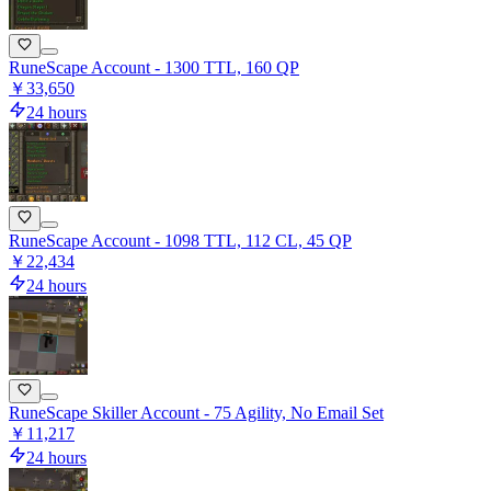
RuneScape Account - 1300 TTL, 160 QP
￥33,650
24 hours
RuneScape Account - 1098 TTL, 112 CL, 45 QP
￥22,434
24 hours
RuneScape Skiller Account - 75 Agility, No Email Set
￥11,217
24 hours