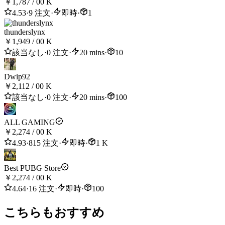
Add our product to your cart and check out using any
￥1,787
/
00 K
available payment method.
4.53
·
9 注文
·
即時
·
1
After payment,u must send to us UID Profile of PUBG
thunderslynx
Account
￥1,949
/
00 K
該当なし
·
0 注文
·
20 mins
·
10
And we will send to as fast we can !
Feel free to contact us if you need help—we're here to
Dwip92
provide the best service!
￥2,112
/
00 K
Have a great day! Have fun, gamers!
該当なし
·
0 注文
·
20 mins
·
100
Thank you! Please leave feedback after your purchase ❤️‍🩹
ALL GAMING
￥2,274
/
00 K
4.93
·
815 注文
·
即時
·
1 K
Best PUBG Store
￥2,274
/
00 K
4.64
·
16 注文
·
即時
·
100
こちらもおすすめ