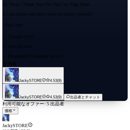
Hi There ! Thank You For Visit Our Page Store
U can choose our store cause we always provide :
⚡️Fast Deal
✅ Cheaper Price
✅ Safe Account
✅ Responable Customer Service
販売者
If u having question & trouble feel free to contact us ! We are
available to help u !
JackySTORE
4.53
(9)
JackySTORE 🔥🔥🔥
We need some information that u can provide to us :
JackySTORE
4.53
(9)
出品者とチャット
-UID profile of PUBG Account
利用可能なオファー
·
5
出品者
We will send to u as quick as fast we can
価格
How to start the transaction?
JackySTORE