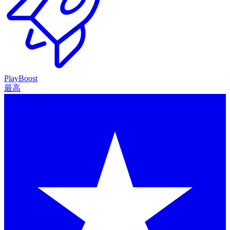
PlayBoost
最高