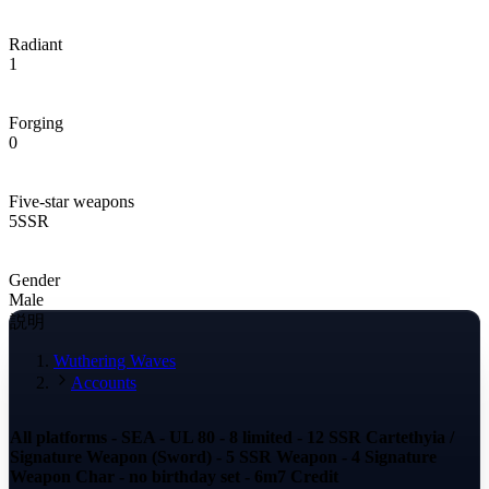
Radiant
1
Forging
0
Five-star weapons
5
SSR
Gender
Male
説明
Wuthering Waves
Accounts
All platforms - SEA - UL 80 - 8 limited - 12 SSR Cartethyia /
Signature Weapon (Sword) - 5 SSR Weapon - 4 Signature
Weapon Char - no birthday set - 6m7 Credit