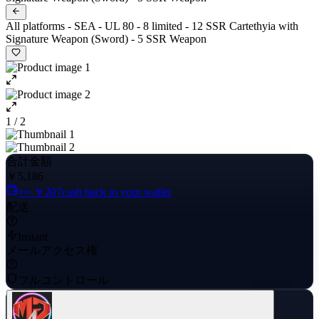
All platforms - SEA - UL 80 - 8 limited - 12 SSR Cartethyia with
Signature Weapon (Sword) - 5 SSR Weapon
1 / 2
合計金額
￥5,186
+≈ ￥207
cash back to your wallet
配送
Instant
メールアクセス権
フルコントロール