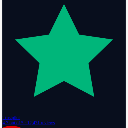
Trustpilot
4.7
out of 5 ·
12,431
reviews