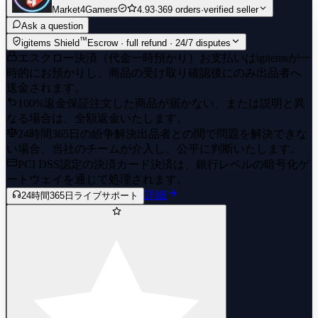
Market4Gamers
4.93
·
369 orders
·
verified seller
Ask a question
™
igitems Shield
Escrow · full refund · 24/7 disputes
エスクロー決済（代金一時預かり）
お支払いはigitemsが一
時的にお預かりし、商品の受け取り確認後にのみ出品者へ
送金されます。
100%返金保証
注文した商品が届かない、または説明と異
なる場合は、全額返金いたします。
24時間365日の紛争解決
出品者との間で問題を解決できな
い場合、当社のチームが介入し、公平に判断いたします。
PCI DSS認定の決済
カード決済は、銀行レベルの暗号化ゲ
ートウェイを通じて処理されます。
詳細
24時間365日ライブサポート