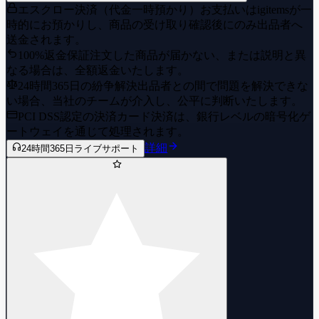
エスクロー決済（代金一時預かり）
お支払いはigitemsが一
時的にお預かりし、商品の受け取り確認後にのみ出品者へ
送金されます。
100%返金保証
注文した商品が届かない、または説明と異
なる場合は、全額返金いたします。
24時間365日の紛争解決
出品者との間で問題を解決できな
い場合、当社のチームが介入し、公平に判断いたします。
PCI DSS認定の決済
カード決済は、銀行レベルの暗号化ゲ
ートウェイを通じて処理されます。
詳細
24時間365日ライブサポート