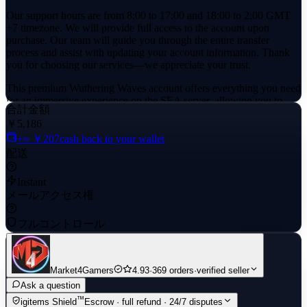
Our support hours are from 8:00 to 17:00 and 18:00 to 2:00 GMT
+7 timezone. We will provide full access to the account upon
purchase. Our team will guide you through the entire transfer
process and assist with updating your account information. Thank
you for choosing our services—we appreciate your trust.
This premium Wuthering Waves account offers everything you need
for an immersive experience on the SEA server, allowing you to
合計金額
dive right into advanced gameplay without the grind.
￥5,186
+≈ ￥207
cash back to your wallet
配送
Instant
メールアクセス権
フルコントロール
Market4Gamers
4.93
·
369 orders
·
verified seller
Ask a question
™
igitems Shield
Escrow · full refund · 24/7 disputes