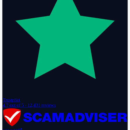
Trustpilot
4.7
out of 5 ·
12,431
reviews