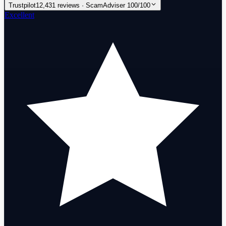
Trustpilot
12,431 reviews · ScamAdviser 100/100
Excellent