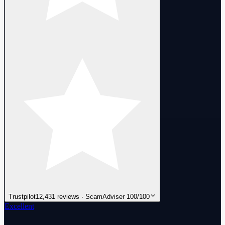
Trustpilot
12,431 reviews · ScamAdviser 100/100
Excellent