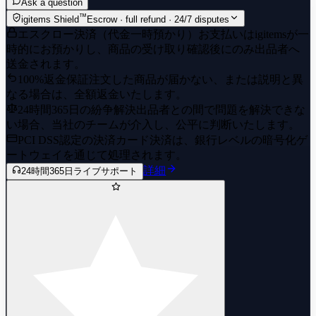
Ask a question
™
igitems Shield
Escrow · full refund · 24/7 disputes
エスクロー決済（代金一時預かり）
お支払いはigitemsが一
時的にお預かりし、商品の受け取り確認後にのみ出品者へ
送金されます。
100%返金保証
注文した商品が届かない、または説明と異
なる場合は、全額返金いたします。
24時間365日の紛争解決
出品者との間で問題を解決できな
い場合、当社のチームが介入し、公平に判断いたします。
PCI DSS認定の決済
カード決済は、銀行レベルの暗号化ゲ
ートウェイを通じて処理されます。
詳細
24時間365日ライブサポート