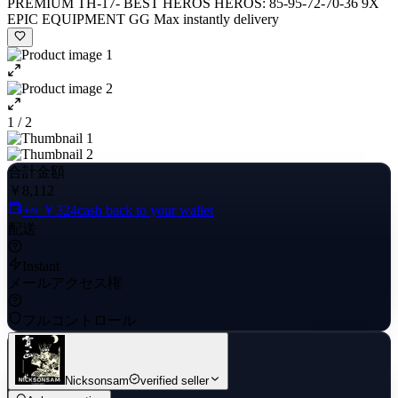
PREMIUM TH-17- BEST HEROS HEROS: 85-95-72-70-36 9X
EPIC EQUIPMENT GG Max instantly delivery
1 / 2
合計金額
￥8,112
+≈ ￥324
cash back to your wallet
配送
Instant
メールアクセス権
フルコントロール
Nicksonsam
verified seller