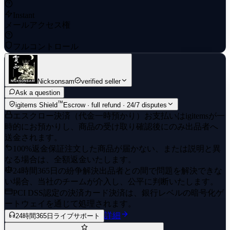
Post For Sell. If the Account Seems Fine In All Criteria Checked,
Instant
We do Buy It.
メールアクセス権
Do Not Hesitate To Place Order. All The Accounts Are Available, If
not You'll Be Given As Much As Possible Similar Account For
フルコントロール
Sure.
Nicksonsam
verified seller
Ask a question
™
igitems Shield
Escrow · full refund · 24/7 disputes
エスクロー決済（代金一時預かり）
お支払いはigitemsが一
時的にお預かりし、商品の受け取り確認後にのみ出品者へ
送金されます。
100%返金保証
注文した商品が届かない、または説明と異
なる場合は、全額返金いたします。
24時間365日の紛争解決
出品者との間で問題を解決できな
い場合、当社のチームが介入し、公平に判断いたします。
PCI DSS認定の決済
カード決済は、銀行レベルの暗号化ゲ
ートウェイを通じて処理されます。
詳細
24時間365日ライブサポート