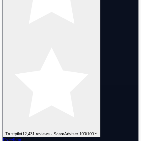
Trustpilot
12,431 reviews · ScamAdviser 100/100
Excellent