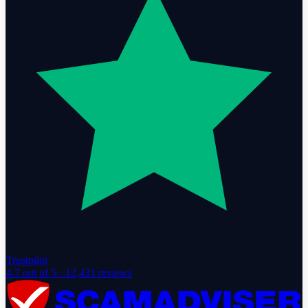
Trustpilot
4.7
out of 5 ·
12,431
reviews