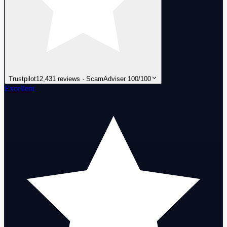
Trustpilot
12,431 reviews · ScamAdviser 100/100
Excellent