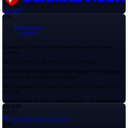
100
/100
説明
Chrono Odyssey
Accounts
Contact In G Chat If You Need Better Pictures Of the Game
Account.
No Dramatic Words. No Hard Lines To Understand.
Do not Cancel The Order, Please Have Patience. We Will Respond
As Soon As We see It [ If Not Sleeping ]
After Purchasing The Account, You Are The Only Owner Of The
Account.
Do Not Contact "In Game Supercell Support" . We Will Guide You,
合計金額
Help You With Anything If You Need.
￥8,112
We Buy Accounts From Either Actual Owners Who Played From
+≈ ￥324
cash back to your wallet
Townhall-1 Or People Who Provides Money Back Guarantee. We
配送
Check All The Accounts Previous Full History Before We Buy And