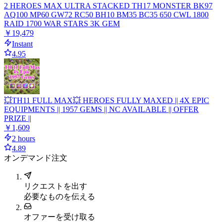
2 HEROES MAX ULTRA STACKED TH17 MONSTER BK97
AQ100 MP60 GW72 RC50 BH10 BM35 BC35 650 CWL 1800
RAID 1700 WAR STARS 3K GEM
￥19,479
Instant
4.95
💥TH11 FULL MAX💥 HEROES FULLY MAXED || 4X EPIC
EQUIPMENTS || 1957 GEMS || NC AVAILABLE || OFFER
PRIZE ||
￥1,609
2 hours
4.89
オンデマンド注文
リクエストを出す
必要なものを伝える
オファーを受け取る