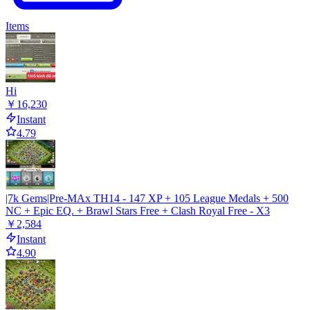
Items
Hi
￥16,230
Instant
4.79
|7k Gems|Pre-MAx TH14 - 147 XP + 105 League Medals + 500
NC + Epic EQ. + Brawl Stars Free + Clash Royal Free - X3
￥2,584
Instant
4.90