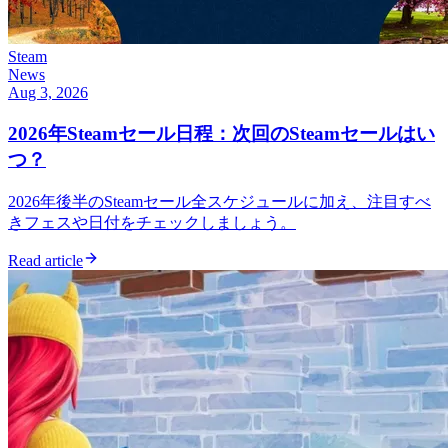
Steam
News
Aug 3, 2026
2026年Steamセール日程：次回のSteamセールはい
つ？
2026年後半のSteamセール全スケジュールに加え、注目すべ
きフェスや日付をチェックしましょう。
Read article