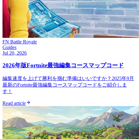
FN Battle Royale
Guides
Jul 20, 2026
2026年版Fortnite最強編集コースマップコード
編集速度を上げて勝利を掴む準備はいいですか？2025年9月
最新のFortnite最強編集コースマップコードをご紹介しま
す！
Read article