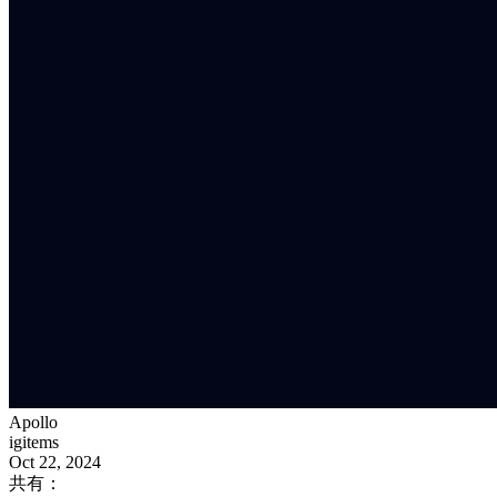
Apollo
igitems
Oct 22, 2024
共有：