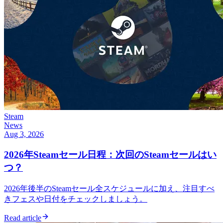
Steam
News
Aug 3, 2026
2026年Steamセール日程：次回のSteamセールはい
つ？
2026年後半のSteamセール全スケジュールに加え、注目すべ
きフェスや日付をチェックしましょう。
Read article