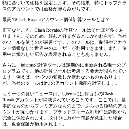
額に基づいて価格を設定します。その結果、特にトップクラ
スのアカウントでは価格が膨らみがちです。
最高のClash Royaleアカウント価値計算ツールとは？
正直なところ、Clash Royaleの計算ツールはそれほど多くあ
りません。そのため、好むと好まざるとにかかわらず、当社
のツールを使うのが最善です。このツールは、制限やアカウ
ント情報なしで世界中のユーザーが利用できます。また、使
用中に煩わしい広告が表示されることもありません。
さらに、igitemsの計算ツールは定期的に更新される唯一のプ
ログラムです。他の計算ツールは考慮する要素が限られてい
ます。例えば、4〜5つの変数しか使わないものもあります
が、当社のツールは8つのアカウント機能を計算します。
もう一つの良いニュースは、igitemsには何百ものClash
Royaleアカウントが掲載されていることです。ここでは、基
本的なものからプレミアムなものまで、あらゆる種類のアカ
ウントが見つかります。プラットフォーム利用中は詐欺から
完全に保護されます。取引中に万が一問題が発生した場合
は、返金保証が適用されます。