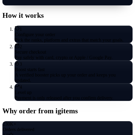
How it works
1
Configure your order
Pick the ranks, platform and extras that match your goals.
2
Secure checkout
Pay safely with card, crypto or Apple / Google Pay.
3
Boost starts fast
A verified booster picks up your order and keeps you
updated.
4
Level up
Payment is only released after you confirm delivery.
Why order from igitems
230K+
Orders delivered