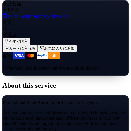
合計金額
￥1,626
+≈ ￥65
cash back to your wallet
配送
迅速
今すぐ購入
カートに入れる
お気に入りに追加
Payment held in escrow until you confirm delivery
About this service
Professional Rank Boosting for League of Legends
Achieve your desired rank faster with our reliable boosting service.
Our experienced players use safe, efficient methods to help you
climb the ladder, saving you time and effort while maintaining
account security and fair play.