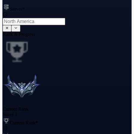
Server
*
Rank & Progress
Current Rank
Silver 1
Current Rank
*