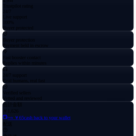
4.9
Trustpilot rating
24/7
Live support
100%
Buyer protected
Buyer protection
Payment held in escrow
Fast booster contact
Replies within minutes
24/7 support
Real humans, real fast
Verified sellers
Vetted and reviewed
合計金額
￥1,626
+≈ ￥65
cash back to your wallet
配送