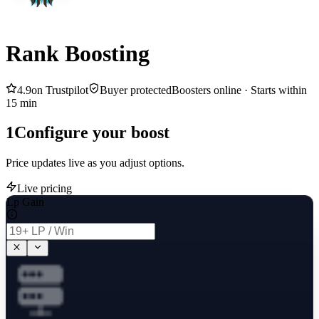
Rank Boosting
4.9
on Trustpilot
Buyer protected
Boosters online ·
Starts within
15 min
1
Configure your boost
Price updates live as you adjust options.
Live pricing
Lp Gain