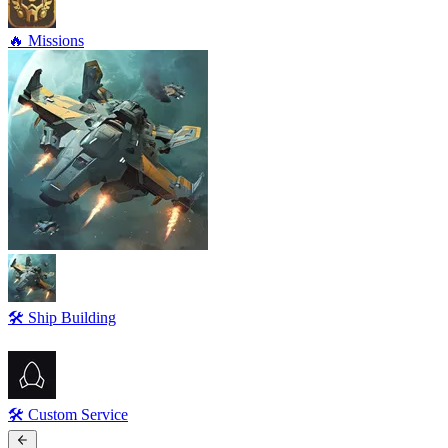
🔥 Missions
🛠️ Ship Building
🛠️ Custom Service