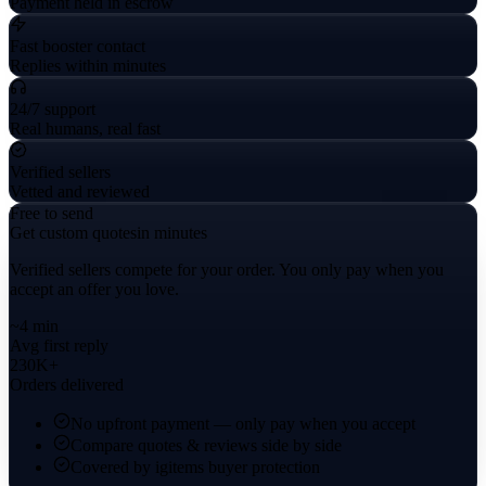
Payment held in escrow
Fast booster contact
Replies within minutes
24/7 support
Real humans, real fast
Verified sellers
Vetted and reviewed
Free to send
Get custom quotes
in minutes
Verified sellers compete for your order. You only pay when you
accept an offer you love.
~4 min
Avg first reply
230K+
Orders delivered
No upfront payment — only pay when you accept
Compare quotes & reviews side by side
Covered by igitems buyer protection