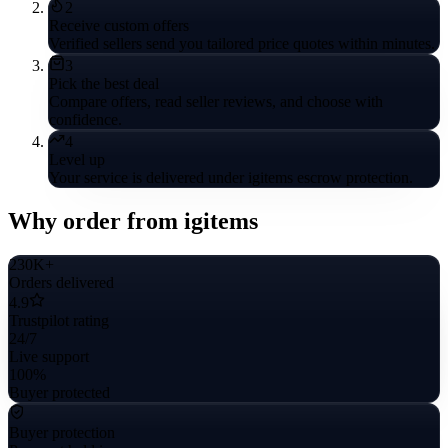
2
Receive custom offers
Verified sellers send you tailored price quotes within minutes.
3
Pick the best deal
Compare offers, read seller reviews, and choose with
confidence.
4
Level up
Your service is delivered under igitems escrow protection.
Why order from igitems
230K+
Orders delivered
4.9
Trustpilot rating
24/7
Live support
100%
Buyer protected
Buyer protection