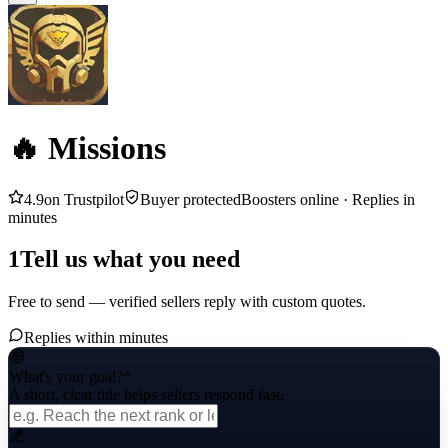
🔥 Missions
4.9
on Trustpilot
Buyer protected
Boosters online ·
Replies in
minutes
1
Tell us what you need
Free to send — verified sellers reply with custom quotes.
Replies within minutes
What's your goal?
*
A short, clear title helps sellers respond fast.