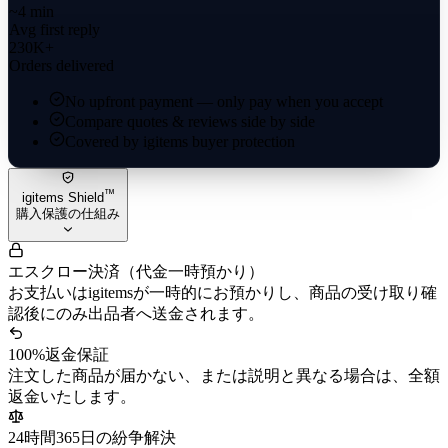
~4 min
Avg first reply
230K+
Orders delivered
No upfront payment — only pay when you accept
Compare quotes & reviews side by side
Covered by igitems buyer protection
™
igitems Shield
購入保護の仕組み
エスクロー決済（代金一時預かり）
お支払いはigitemsが一時的にお預かりし、商品の受け取り確
認後にのみ出品者へ送金されます。
100%返金保証
注文した商品が届かない、または説明と異なる場合は、全額
返金いたします。
24時間365日の紛争解決