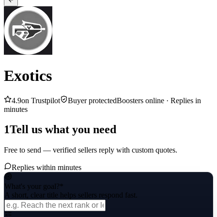
Exotics
4.9
on Trustpilot
Buyer protected
Boosters online ·
Replies in
minutes
1
Tell us what you need
Free to send — verified sellers reply with custom quotes.
Replies within minutes
What's your goal?
*
A short, clear title helps sellers respond fast.