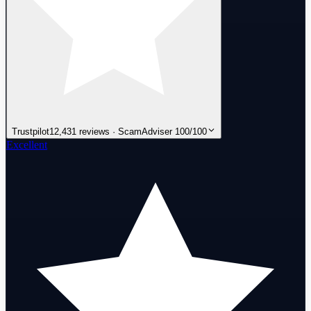
Trustpilot
12,431 reviews · ScamAdviser 100/100
Excellent