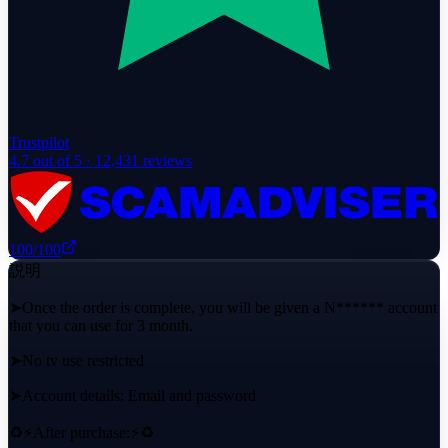
Trustpilot
4.7
out of 5 ·
12,431
reviews
100
/100
説明
➤Once the order is complete, you will be given a N****** account
that you can use for 3 month.
➤No tv use restricted
➤Account details: Email and password
♻️⚡️After purchase:⚡️♻️