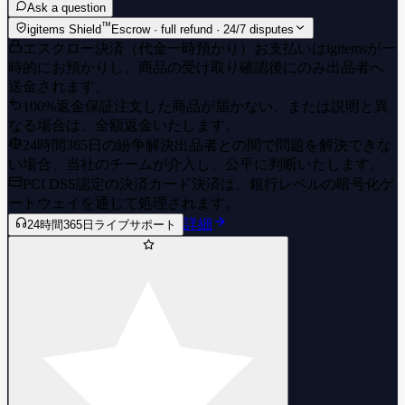
Ask a question
™
igitems Shield
Escrow · full refund · 24/7 disputes
エスクロー決済（代金一時預かり）
お支払いはigitemsが一
時的にお預かりし、商品の受け取り確認後にのみ出品者へ
送金されます。
100%返金保証
注文した商品が届かない、または説明と異
なる場合は、全額返金いたします。
24時間365日の紛争解決
出品者との間で問題を解決できな
い場合、当社のチームが介入し、公平に判断いたします。
PCI DSS認定の決済
カード決済は、銀行レベルの暗号化ゲ
ートウェイを通じて処理されます。
詳細
24時間365日ライブサポート