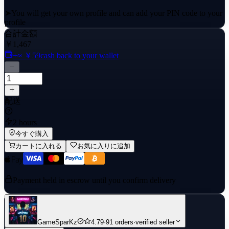
➤You will get your own profile and can add your PIN code to your
profile
合計金額
➤Resolution: 4K (Ultra HD) + HDR
￥1,467
+≈ ￥59
cash back to your wallet
➤Video and sound quality: Best
➤Spatial audio (immersive sound): Included
➤Supported devices: mobile phone, tablet
配送
➤The account cannot be shared with third parties.
2 hours
➤Best price and best quality
今すぐ購入
カートに入れる
お気に入りに追加
And we are here to help 24/7 with anything. Just send us a message
and we will help with anything. Changing the password or email of
the N****** account is prohibited, otherwise you will lose access!
Payment held in escrow until you confirm delivery
➤The account works in all countries
!!!! Read everything carefully before buying
GameSparKz
4.79
·
91 orders
·
verified seller