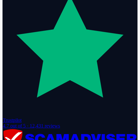
Trustpilot
4.7
out of 5 ·
12,431
reviews