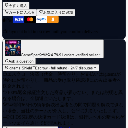
今すぐ購入
カートに入れる
お気に入りに追加
Payment held in escrow until you confirm delivery
GameSparKz
4.79
·
91 orders
·
verified seller
Ask a question
™
igitems Shield
Escrow · full refund · 24/7 disputes
エスクロー決済（代金一時預かり）
お支払いはigitemsが一
時的にお預かりし、商品の受け取り確認後にのみ出品者へ
送金されます。
100%返金保証
注文した商品が届かない、または説明と異
なる場合は、全額返金いたします。
24時間365日の紛争解決
出品者との間で問題を解決できな
い場合、当社のチームが介入し、公平に判断いたします。
PCI DSS認定の決済
カード決済は、銀行レベルの暗号化ゲ
ートウェイを通じて処理されます。