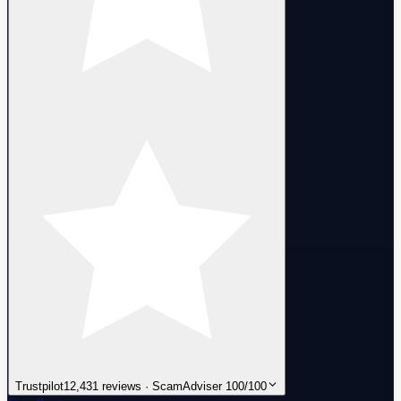
Trustpilot
12,431 reviews · ScamAdviser 100/100