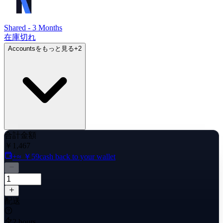
Shared - 3 Months
在庫切れ
Accountsをもっと見る
+
2
合計金額
￥1,467
+≈ ￥59
cash back to your wallet
配送
2 hours