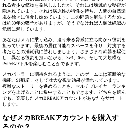
れる希少な鉱物を発見しましたが、それには壊滅的な秘密が
隠されています。それは病原性の特性を持ち、人間の自然環
境を徐々に侵食し始めています。この問題を解決するために
は約30年の猶予がありますが、そうでなければ人類は絶滅の
危機に瀕しています。
あなたはメカに乗り込み、迫り来る脅威に立ち向かう役割を
担っています。最後の居住可能なスペースを守り、対抗する
者たちとの消耗戦に勝利しましょう。さまざまな武器を駆使
し、異なる役割を担いながら、3v3、6v6、そして大規模な
PvPvEバトルを楽しむことができます。
メカバトラーに期待されるように、このゲームには革新的な
機能、SF戦闘、そして壮大な視覚効果が備わっています。
複雑なストーリーを進めることも、マルチプレイヤーランキ
ングを上げることに集中することもできます。どちらを選ん
でも、充実したメカBREAKアカウントがあなたをサポート
します。
なぜメカBREAKアカウントを購入す
るのか？