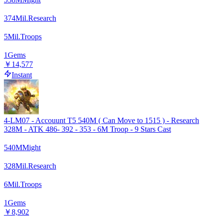
374
Mil.
Research
5
Mil.
Troops
1
Gems
￥14,577
Instant
4-LM07 - Accouunt T5 540M ( Can Move to 1515 ) - Research
328M - ATK 486- 392 - 353 - 6M Troop - 9 Stars Cast
540
M
Might
328
Mil.
Research
6
Mil.
Troops
1
Gems
￥8,902