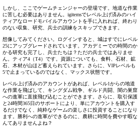
しかし、ここでゲームチェンジャーの登場です。地道な作業
に苦しむ必要はありません。igitemsでレベル上げ済みのハイ
ティアなロードモバイルアカウントを手に入れれば、終わり
のない収集、研究、兵士の訓練をスキップできます。
想像してみてください。ログインすると、城はすでにレベル
25にアップグレードされています。アカデミーでの時間のか
かる研究も完了し、兵士たちは？ただの兵士ではありませ
ん。ティア4（T4）です。資源についても、食料、石材、鉱
石、木材が山ほど蓄えられています。さらに、VIPレベルも
5で止まっているのではなく、マックス状態です。
レベル上げ済みのアカウントがあれば、レベル1からの地道
な作業を飛ばして、キングダム戦争、ギルド共闘、闇の巣窟
への進軍に直接飛び込むことができます。さらに、取引保護
と24時間365日のサポートにより、単にアカウントを購入す
るだけでなく、純粋なゲームの楽しさに投資することになり
ます。勝利への進軍ができるのに、農耕に時間を費やす暇な
んてありませんよね？