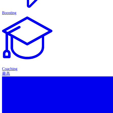
Boosting
Coaching
最高