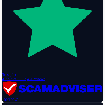
Trustpilot
4.7
out of 5 ·
12,431
reviews
100
/100
説明