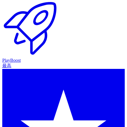
PlayBoost
最高