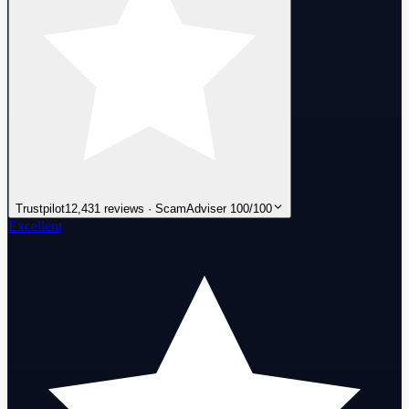
Trustpilot
12,431 reviews · ScamAdviser 100/100
Excellent