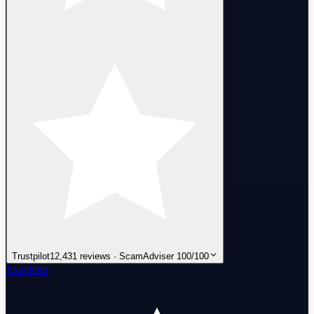
Trustpilot
12,431 reviews · ScamAdviser 100/100
Excellent