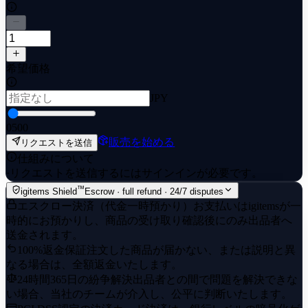
希望価格
JPY
0
500
販売を始める
リクエストを送信
仕組みについて
·
リクエストを送信するにはサインインが必要です。
™
igitems Shield
Escrow · full refund · 24/7 disputes
エスクロー決済（代金一時預かり）
お支払いはigitemsが一
時的にお預かりし、商品の受け取り確認後にのみ出品者へ
送金されます。
100%返金保証
注文した商品が届かない、または説明と異
なる場合は、全額返金いたします。
24時間365日の紛争解決
出品者との間で問題を解決できな
い場合、当社のチームが介入し、公平に判断いたします。