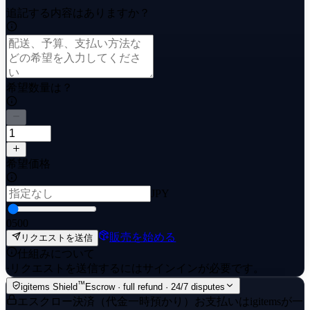
追記する内容はありますか？
希望数量は？
希望価格
JPY
0
500
販売を始める
リクエストを送信
仕組みについて
·
リクエストを送信するにはサインインが必要です。
™
igitems Shield
Escrow · full refund · 24/7 disputes
エスクロー決済（代金一時預かり）
お支払いはigitemsが一