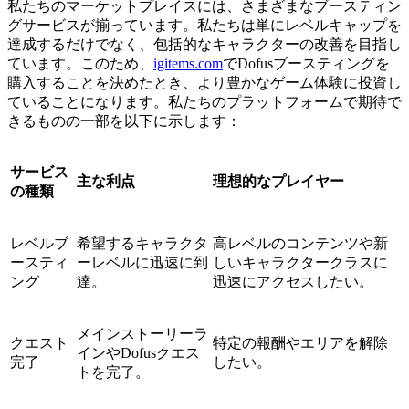
私たちのマーケットプレイスには、さまざまなブースティン
グサービスが揃っています。私たちは単にレベルキャップを
達成するだけでなく、包括的なキャラクターの改善を目指し
ています。このため、
igitems.com
でDofusブースティングを
購入することを決めたとき、より豊かなゲーム体験に投資し
ていることになります。私たちのプラットフォームで期待で
きるものの一部を以下に示します：
サービス
主な利点
理想的なプレイヤー
の種類
レベルブ
希望するキャラクタ
高レベルのコンテンツや新
ースティ
ーレベルに迅速に到
しいキャラクタークラスに
ング
達。
迅速にアクセスしたい。
メインストーリーラ
クエスト
特定の報酬やエリアを解除
インやDofusクエス
完了
したい。
トを完了。