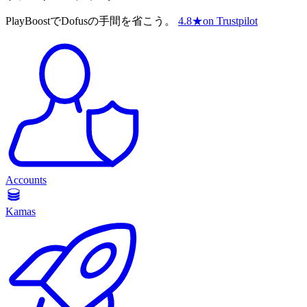
PlayBoostでDofusの手間を省こう。
4.8
★
on Trustpilot
Accounts
Kamas