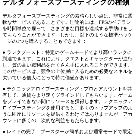
デルタフォースブースティングの種類
デルタフォースブースティングの素晴らしい点は、非常に柔
軟なサービスであることです。理論的には、FPSのベテラン
を時間単位で雇って、さまざまな目標を達成する手助けをし
てもらうことができます。しかし、以下のような標準パッケ
ージの1つを購入することもできます：
● ランクブースト：特定のゲームモードでより高いランクに
到達できます。これにより、クエストとキャラクターが進行
し、質の高い戦利品をたくさん手に入れることができます。
このサービスは、競争の上位層に入るための必要なスキルを
欠いている個人にとって特に価値があります。
● テクニックアロイブースティング：プロとアカウントを共
有して、通貨をより速くグラインドしてもらいます。ゲーム
をプレイできない間にリソースを獲得します。テクニックア
ロイブースティングを使用すると、多くのトップアップのよ
うに即座にリソースを提供するわけではありませんが、アカ
ウントに多くの二次的な利益をもたらします。
● レイドの完了：ブースターが簡単および通常モードで限定