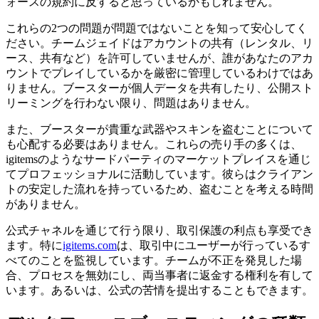
ォースの規約に反すると思っているかもしれません。
これらの2つの問題が問題ではないことを知って安心してく
ださい。チームジェイドはアカウントの共有（レンタル、リ
ース、共有など）を許可していませんが、誰があなたのアカ
ウントでプレイしているかを厳密に管理しているわけではあ
りません。ブースターが個人データを共有したり、公開スト
リーミングを行わない限り、問題はありません。
また、ブースターが貴重な武器やスキンを盗むことについて
も心配する必要はありません。これらの売り手の多くは、
igitemsのようなサードパーティのマーケットプレイスを通じ
てプロフェッショナルに活動しています。彼らはクライアン
トの安定した流れを持っているため、盗むことを考える時間
がありません。
公式チャネルを通じて行う限り、取引保護の利点も享受でき
ます。特に
igitems.com
は、取引中にユーザーが行っているす
べてのことを監視しています。チームが不正を発見した場
合、プロセスを無効にし、両当事者に返金する権利を有して
います。あるいは、公式の苦情を提出することもできます。