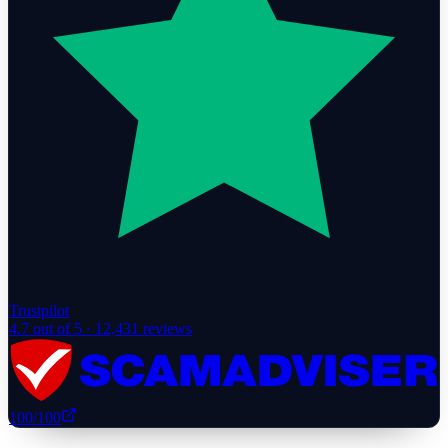
Trustpilot
4.7
out of 5 ·
12,431
reviews
100
/100