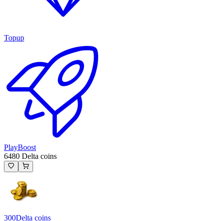
Topup
PlayBoost
6480 Delta coins
300
Delta coins