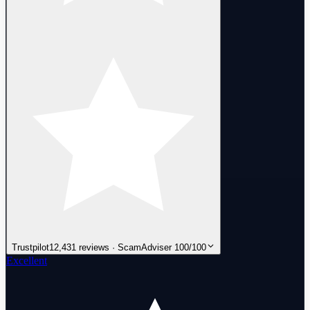
Trustpilot
12,431 reviews · ScamAdviser 100/100
Excellent