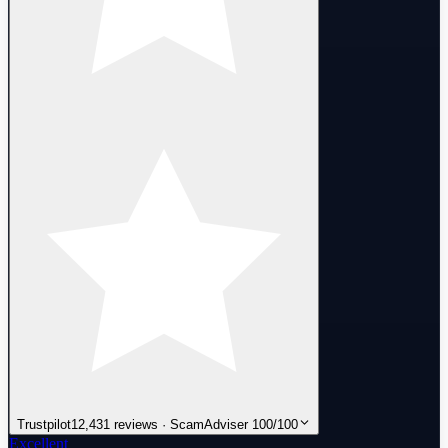
Trustpilot
12,431 reviews · ScamAdviser 100/100
Excellent