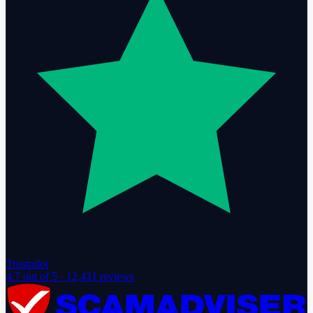
Trustpilot
4.7
out of 5 ·
12,431
reviews