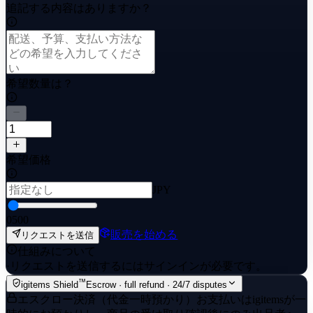
追記する内容はありますか？
希望数量は？
希望価格
JPY
0
500
販売を始める
リクエストを送信
仕組みについて
·
リクエストを送信するにはサインインが必要です。
™
igitems Shield
Escrow · full refund · 24/7 disputes
エスクロー決済（代金一時預かり）
お支払いはigitemsが一