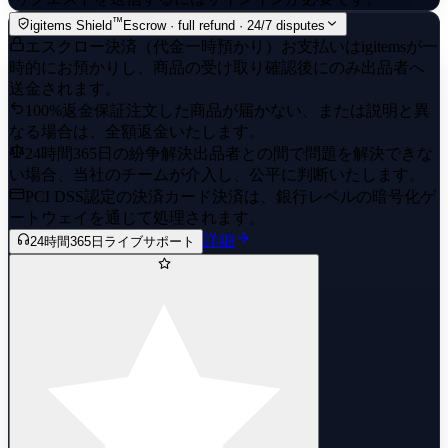
™
igitems Shield
Escrow · full refund · 24/7 disputes
エスクロー決済（代金一時預かり）
お支払いはigitemsが一
時的にお預かりし、商品の受け取り確認後にのみ出品者へ
送金されます。
100%返金保証
注文した商品が届かない、または説明と異
なる場合は、全額返金いたします。
24時間365日の紛争解決
出品者との間で問題を解決できな
い場合、当社のチームが介入し、公平に判断いたします。
PCI DSS認定の決済
カード決済は、銀行レベルの暗号化ゲ
ートウェイを通じて処理されます。
詳細
24時間365日ライブサポート