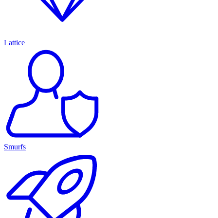
Lattice
Smurfs