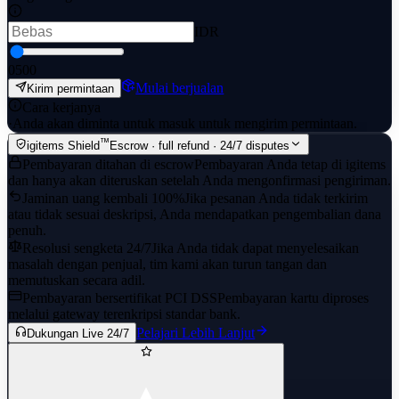
IDR
0
500
Mulai berjualan
Kirim permintaan
Cara kerjanya
·
Anda akan diminta untuk masuk untuk mengirim permintaan.
™
igitems Shield
Escrow · full refund · 24/7 disputes
Pembayaran ditahan di escrow
Pembayaran Anda tetap di igitems
dan hanya akan diteruskan setelah Anda mengonfirmasi pengiriman.
Jaminan uang kembali 100%
Jika pesanan Anda tidak terkirim
atau tidak sesuai deskripsi, Anda mendapatkan pengembalian dana
penuh.
Resolusi sengketa 24/7
Jika Anda tidak dapat menyelesaikan
masalah dengan penjual, tim kami akan turun tangan dan
memutuskan secara adil.
Pembayaran bersertifikat PCI DSS
Pembayaran kartu diproses
melalui gateway terenkripsi standar bank.
Pelajari Lebih Lanjut
Dukungan Live 24/7