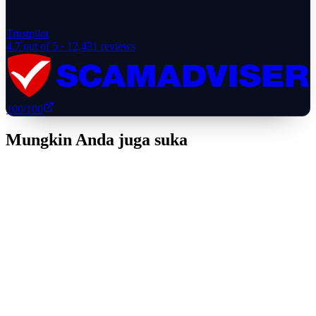
Trustpilot
4.7
out of 5 ·
12,431
reviews
100
/100
Mungkin Anda juga suka