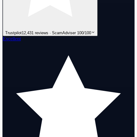
Trustpilot
12,431 reviews · ScamAdviser 100/100
Excellent