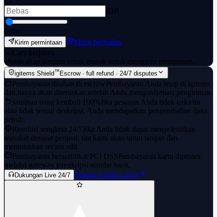
IDR
0
500
Mulai berjualan
Kirim permintaan
Cara kerjanya
·
Anda akan diminta untuk masuk untuk mengirim permintaan.
™
igitems Shield
Escrow · full refund · 24/7 disputes
Pembayaran ditahan di escrow
Pembayaran Anda tetap di igitems
dan hanya akan diteruskan setelah Anda mengonfirmasi pengiriman.
Jaminan uang kembali 100%
Jika pesanan Anda tidak terkirim
atau tidak sesuai deskripsi, Anda mendapatkan pengembalian dana
penuh.
Resolusi sengketa 24/7
Jika Anda tidak dapat menyelesaikan
masalah dengan penjual, tim kami akan turun tangan dan
memutuskan secara adil.
Pembayaran bersertifikat PCI DSS
Pembayaran kartu diproses
melalui gateway terenkripsi standar bank.
Pelajari Lebih Lanjut
Dukungan Live 24/7