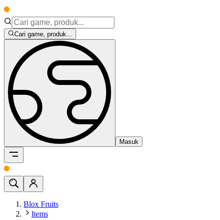
Cari game, produk...
Masuk
Blox Fruits
Items