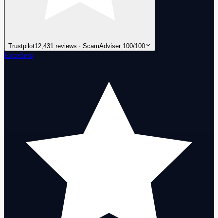
Trustpilot
12,431 reviews · ScamAdviser 100/100
Excellent