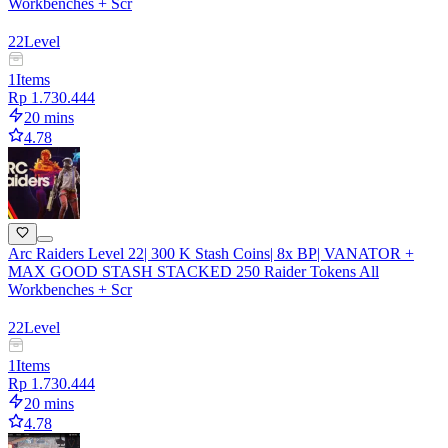
Workbenches + Scr
22
Level
1
Items
Rp 1.730.444
20 mins
4.78
Arc Raiders Level 22| 300 K Stash Coins| 8x BP| VANATOR +
MAX GOOD STASH STACKED 250 Raider Tokens All
Workbenches + Scr
22
Level
1
Items
Rp 1.730.444
20 mins
4.78