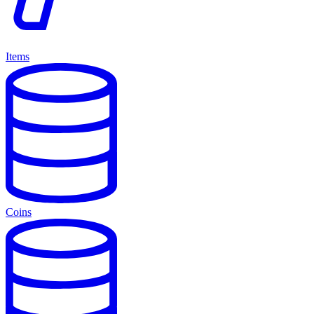
Items
Coins