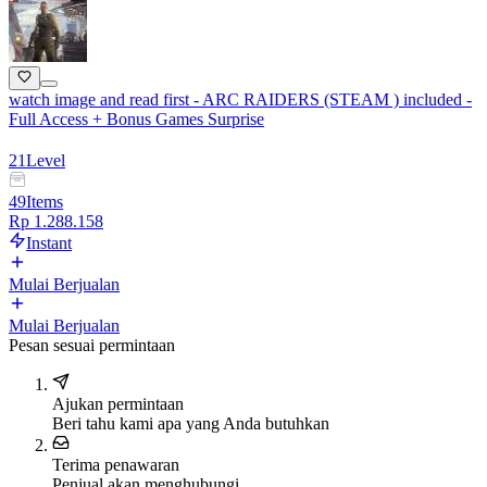
watch image and read first - ARC RAIDERS (STEAM ) included -
Full Access + Bonus Games Surprise
21
Level
49
Items
Rp 1.288.158
Instant
Mulai Berjualan
Mulai Berjualan
Pesan sesuai permintaan
Ajukan permintaan
Beri tahu kami apa yang Anda butuhkan
Terima penawaran
Penjual akan menghubungi