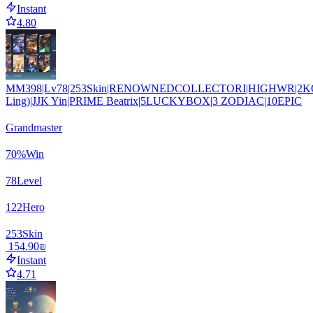
Instant
4.80
MM398|Lv78|253Skin|RENOWNEDCOLLECTORI|HIGHWR|2K
Ling)|JJK Yin|PRIME Beatrix|5LUCKYBOX|3 ZODIAC|10EPIC
Grandmaster
70
%
Win
78
Level
122
Hero
253
Skin
‏154.90 ‏₪
Instant
4.71