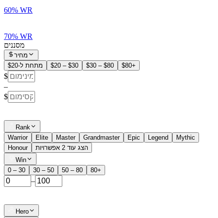
60% WR
70% WR
מסננים
מחיר
$80+
$30 – $80
$20 – $30
מתחת ל-$20
$
–
$
Rank
Warrior
Elite
Master
Grandmaster
Epic
Legend
Mythic
הצג עוד 2 אפשרויות
Honour
Win
0 – 30
30 – 50
50 – 80
80+
–
Hero