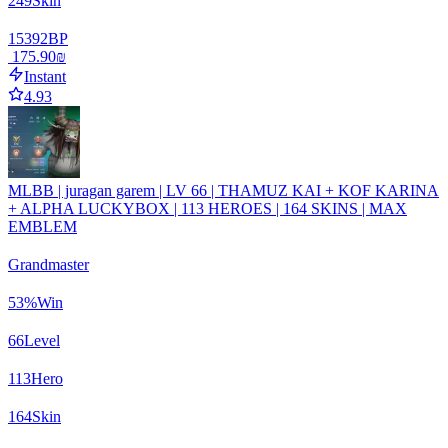
249
Skin
15392
BP
‏175.90 ‏₪
Instant
4.93
MLBB | juragan garem | LV 66 | THAMUZ KAI + KOF KARINA
+ ALPHA LUCKYBOX | 113 HEROES | 164 SKINS | MAX
EMBLEM
Grandmaster
53
%
Win
66
Level
113
Hero
164
Skin