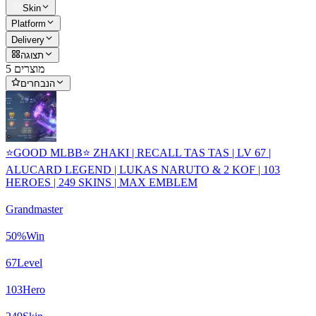
Skin
Platform
Delivery
תצוגה
5 מוצרים
הנבחרים
⭐GOOD MLBB⭐ ZHAKI | RECALL TAS TAS | LV 67 |
ALUCARD LEGEND | LUKAS NARUTO & 2 KOF | 103
HEROES | 249 SKINS | MAX EMBLEM
Grandmaster
50
%
Win
67
Level
103
Hero