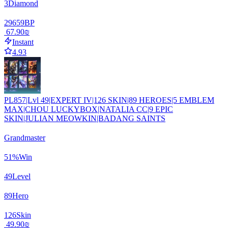
3
Diamond
29659
BP
‏67.90 ‏₪
Instant
4.93
PL857|Lvl 49|EXPERT IV|126 SKIN|89 HEROES|5 EMBLEM
MAX|CHOU LUCKYBOX|NATALIA CC|9 EPIC
SKIN|JULIAN MEOWKIN|BADANG SAINTS
Grandmaster
51
%
Win
49
Level
89
Hero
126
Skin
‏49.90 ‏₪