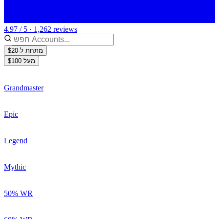
4.97 / 5 · 1,262 reviews
מתחת ל-$20
מעל $100
Grandmaster
Epic
Legend
Mythic
50% WR