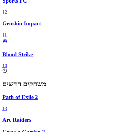
Sports FC
12
Genshin Impact
11
🎮
Blood Strike
10
משחקים חדשים
Path of Exile 2
13
Arc Raiders
Grow a Garden 2