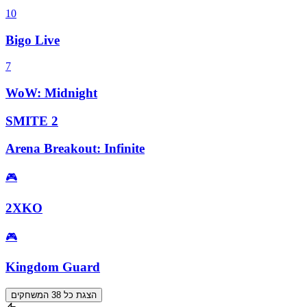
10
Bigo Live
7
WoW: Midnight
SMITE 2
Arena Breakout: Infinite
🎮
2XKO
🎮
Kingdom Guard
הצגת כל 38 המשחקים