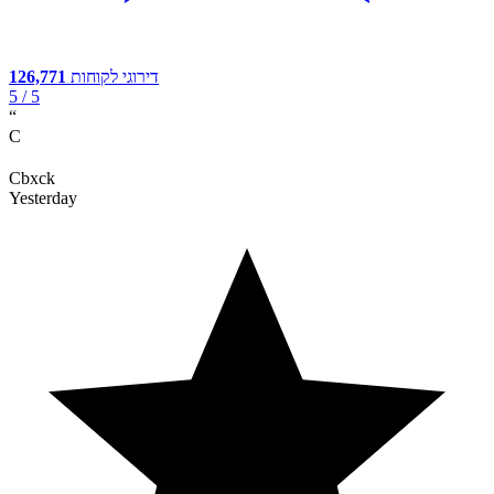
דירוגי לקוחות
126,771
5
/ 5
“
C
Cbxck
Yesterday