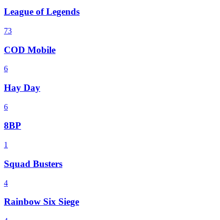
League of Legends
73
COD Mobile
6
Hay Day
6
8BP
1
Squad Busters
4
Rainbow Six Siege